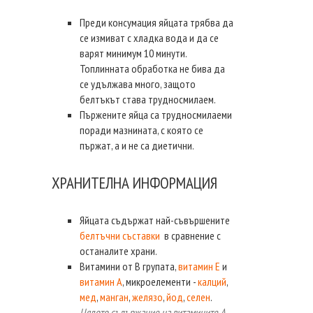
Преди консумация яйцата трябва да
се измиват с хладка вода и да се
варят минимум 10 минути.
Топлинната обработка не бива да
се удължава много, защото
белтъкът става трудносмилаем.
Пържените яйца са трудносмилаеми
поради мазнината, с която се
пържат, а и не са диетични.
ХРАНИТЕЛНА ИНФОРМАЦИЯ
Яйцата съдържат най-съвършените
белтъчни съставки
в сравнение с
останалите храни.
Витамини от В групата,
витамин E
и
витамин A
, микроелементи -
калций
,
мед
,
манган
,
желязо
,
йод
,
селен
.
Цялото съдържание на витамините A,