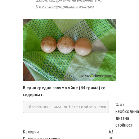
D и E е концентрирано в жълтъка.
В едно средно голямо яйце (44 грама) се
съдържат:
% от
Източник: www.nutritiondata.com
необходима
дневна
стойност
Калории
63
Калории от мазнини
39