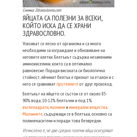
Снимка: Zdravoslovno.com
ЯЙЦАТА СА ПОЛЕЗНИ ЗА ВСЕКИ,
КОЙТО ИСКА ДА СЕ ХРАНИ
ЗДРАВОСЛОВНО.
Усвояват се лесно от организма и са много
необходими за изграждане и обновяване на
неговите клетки. Белтъкът съдържа незаменими
аминокиселини, които са в оптимално
равновесие. Поради високата си биологична
стойност, яйчният белтък е признат за еталон и с
него се сравняват
протеините
от друг произход.
Белтъкът на яйцето се състои се от около 85-
90% вода, 10-12% белтъчни и под 1%
въглехидрати
,
мазнини
и
минерални вещества
.
Мазнините
, съдържащи се в белтъка, основно са
полиненаситени и поради това безвредни.
Изчислено е, че две средно големи яйца осигуряват
на организма толкова незаменими аминокиселини,