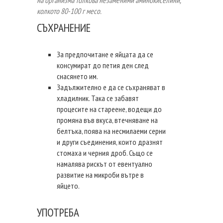
колкото 80-100 г месо.
СЪХРАНЕНИЕ
За предпочитане е яйцата да се
консумират до петия ден след
снасянето им.
Задължително е да се съхраняват в
хладилник. Така се забавят
процесите на стареене, водещи до
промяна във вкуса, втечняване на
белтъка, поява на несмилаеми серни
и други съединения, които дразнят
стомаха и черния дроб. Също се
намалява рискът от евентуално
развитие на микроби вътре в
яйцето.
УПОТРЕБА