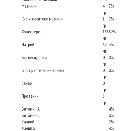
Мазнини
4
7%
гр
В т.ч. наситени мазнини
1
7%
гр
Холестерол
186
62%
мг
Натрий
62
3%
мг
Въглехидрати
0
0%
гр
В т.ч. растителни влакна
0
0%
гр
Захар
0
гр
Протеини
6
гр
Витамин А
4%
Витамин С
0%
Калций
2%
Желязо
4%