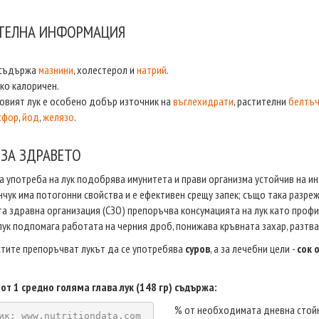
ТЕЛНА ИНФОРМАЦИЯ
 съдържа
мазнини
, холестерол и
натрий
.
ко калоричен.
овият лук е особено добър източник на
въглехидрати
, растителни
белтъ
сфор
,
йод
,
желязо
.
 ЗА ЗДРАВЕТО
 употреба на лук подобрява имунитета и прави организма устойчив на ин
нчук има потогонни свойства и е ефективен срещу запек; също така разре
а здравна организация (СЗО) препоръчва консумацията на лук като профил
лук подпомага работата на черния дроб, понижава кръвната захар, разтва
тите препоръчват лукът да се употребява
суров
, а за лечебни цели -
сок о
от 1 средно голямa глава лук (148 гр) съдържа:
% от необходимата дневна стой
ик: www.nutritiondata.com 