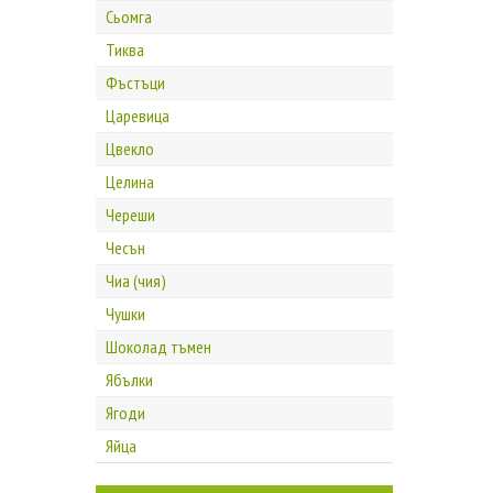
Сьомга
Тиква
Фъстъци
Царевица
Цвекло
Целина
Череши
Чесън
Чиа (чия)
Чушки
Шоколад тъмен
Ябълки
Ягоди
Яйца