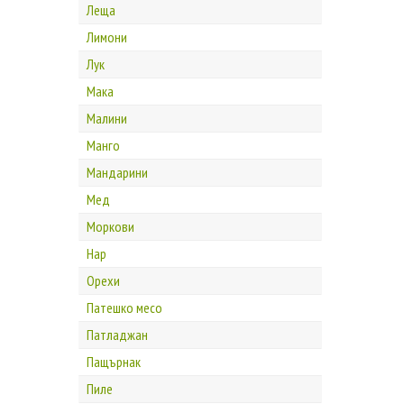
Леща
Лимони
Лук
Мака
Малини
Манго
Мандарини
Мед
Моркови
Нар
Орехи
Патешко месо
Патладжан
Пащърнак
Пиле