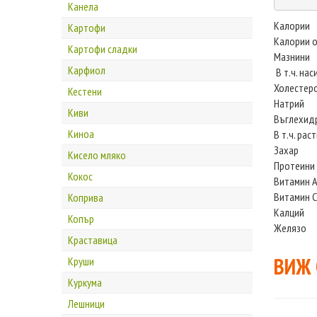
Канела
Калории
Картофи
Калории о
Картофи сладки
Мазнини
Карфиол
В т.ч. на
Холестер
Кестени
Натрий
Киви
Въглехид
Киноа
В т.ч. рас
Захар
Кисело мляко
Протеини
Кокос
Витамин 
Витамин С
Коприва
Калций
Копър
Желязо
Краставица
ВИЖ
Круши
Куркума
Лешници