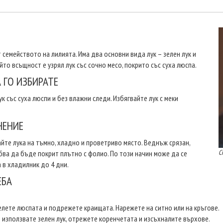
т семейството на лилията. Има два основни вида лук – зелен лук и
ойто всъщност е узрял лук със сочно месо, покрито със суха люспа.
 ГО ИЗБИРАТЕ
ук със суха люспи и без влажни следи. Избягвайте лук с меки
НЕНИЕ
йте лука на тъмно, хладно и проветриво място. Веднъж срязан,
С
бва да бъде покрит плътно с фолио. По този начин може да се
 в хладилник до 4 дни.
ЕБА
лете люспата и подрежете краищата. Нарежете на ситно или на кръгове.
 използвате зелен лук, отрежете коренчетата и изсъхналите върхове.