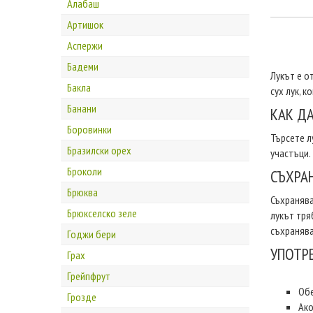
Алабаш
Артишок
Аспержи
Бадеми
Лукът е о
Бакла
сух лук, к
Банани
КАК ДА
Боровинки
Търсете л
Бразилски орех
участъци.
Броколи
СЪХРА
Брюква
Съхранява
Брюкселско зеле
лукът тря
съхранява
Годжи бери
УПОТР
Грах
Грейпфрут
Обе
Грозде
Ако