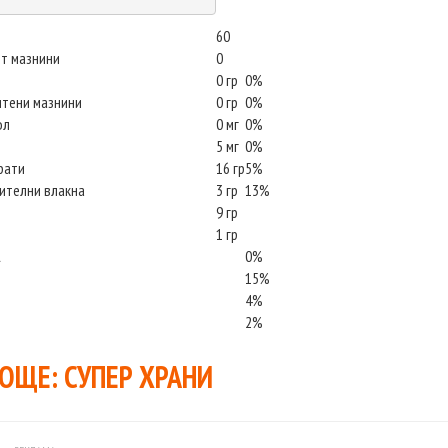
60
т мазнини
0
0 гр
0%
ситени мазнини
0 гр
0%
ол
0 мг
0%
5 мг
0%
рати
16 гр
5%
тителни влакна
3 гр
13%
9 гр
1 гр
А
0%
15%
4%
2%
 ОЩЕ:
СУПЕР ХРАНИ