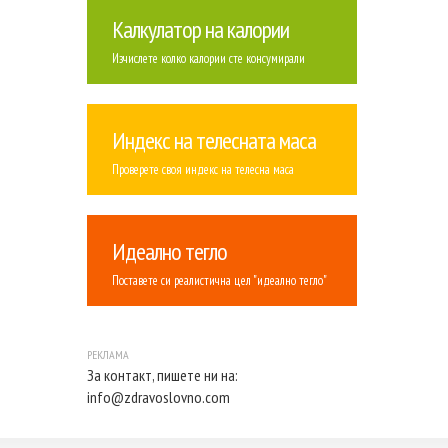
Калкулатор на калории
Изчислете колко калории сте консумирали
Индекс на телесната маса
Проверете своя индекс на телесна маса
Идеално тегло
Поставете си реалистична цел "идеално тегло"
За контакт, пишете ни на:
info@zdravoslovno.com