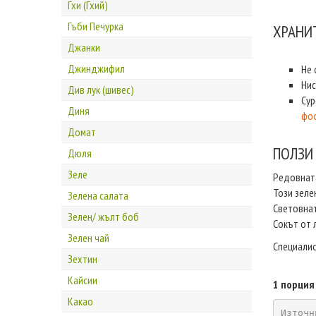
Гхи (Гхий)
Гъби Печурка
ХРАНИ
Джанки
Джинджифил
Не
Нис
Див лук (шивес)
Сур
Диня
фо
Домат
ПОЛЗИ
Дюля
Зеле
Редовната
Този зеле
Зелена салата
Световнат
Зелен/ жълт боб
Сокът от 
Зелен чай
Специалис
Зехтин
Кайсии
1 порция 
Какао
Източн