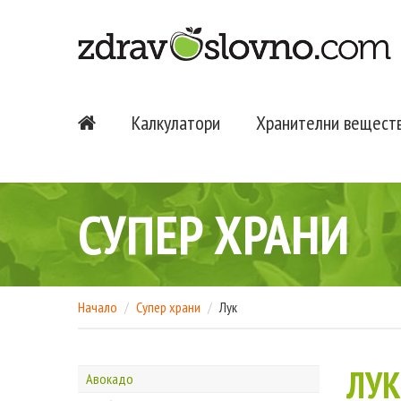
Калкулатори
Хранителни вещест
СУПЕР ХРАНИ
Начало
Супер храни
Лук
ЛУК
Авокадо