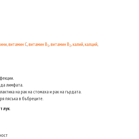
чини
,
витамин C
,
витамин В
,
витамин В
,
калий
,
калций
,
1
2
фекции.
жда лимфата.
актика на рак на стомаха и рак на гърдата.
ря пясъка в бъбреците.
т лук
.
ност