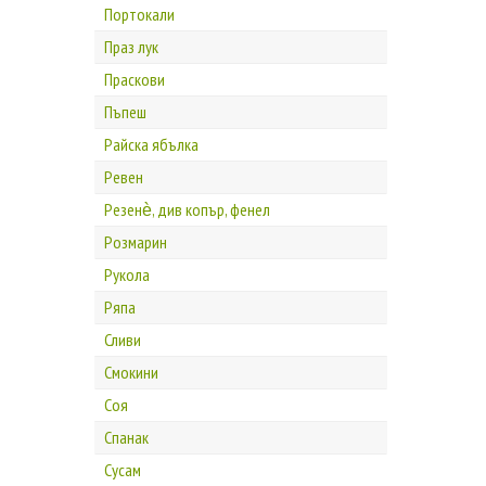
Портокали
Праз лук
Праскови
Пъпеш
Райска ябълка
Ревен
Резенѐ, див копър, фенел
Розмарин
Рукола
Ряпа
Сливи
Смокини
Соя
Спанак
Сусам