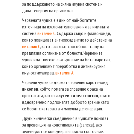
за поддържането на силна имунна система и
дават енергия на организма.
Червената чушка е един от най-богатите
източници на изключително важния за имунната
система
витамин С
. Съдържа също и флавоноиди,
които повишават антиоксидантното действие на
витамин С
, като засилват способността му да
предпазва организма от болести. Червените
чушки имат високо съдържание на бета-каротин,
който организмът преработва в антивирусния
имуностимулиращ
витамин А
.
Червени чушки съдържат червения каротеноид
ликопен
, който помага за справяне с рака на
простатата, както и
лутеин и зеаксантин
, които
вдновремено подпомагат доброто зрение като
се борят с катаракта и макулна дегенерация.
Други химически съединения в чушките помагат
за превенция на констипацията (запека), ако
зеленчукът се консумира в прясно състояние.