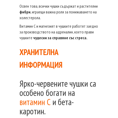
Освен това, всички чушки съдържат и растителни
фибри
, играещи важна роля за понижаването на
холестерола.
Витамин С и магнезият в чушките работят заедно
за производството на адреналин, което прави
чушките
чудесни за справяне със стреса.
ХРАНИТЕЛНА
ИНФОРМАЦИЯ
Ярко-червените чушки са
особено богати на
витамин С
и бета-
каротин.