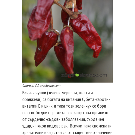
Снимка: Zdravoslovno.com
Всички чушки (зелени, червени, жълти и
оранжеви) са богати на витамин С, бета-каротин,
витамин Е и цинк, и така този зеленчук се бори
със свободните радикали и защитава организма
от сърдечно-съдови заболявания, сърдечен
удар, и някои видове рак. Всички така споменати
хранителни вещества са от съществено значение