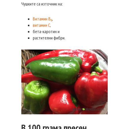
Чушките са източник на:
Витамин В
,
6
витамин С
,
бета-каротин и
растителни фибри.
В 100 грама пресен