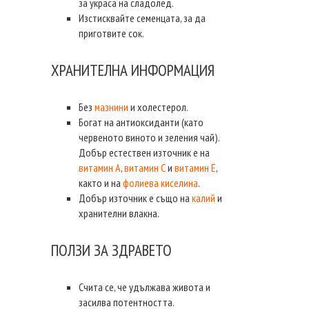
за украса на сладолед.
Изстисквайте семенцата, за да
приготвите сок.
ХРАНИТЕЛНА ИНФОРМАЦИЯ
Без
мазнини
и холестерол.
Богат на антиоксиданти (като
червеното виното и зеления чай).
Добър естествен източник е на
витамин А
,
витамин С
и
витамин Е
,
както и на
фолиева киселина
.
Добър източник е също на
калий
и
хранителни влакна.
ПОЛЗИ ЗА ЗДРАВЕТО
Счита се, че удължава живота и
засилва потентността.