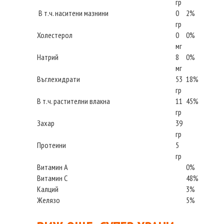
гр
В т.ч. наситени мазнини
0
2%
гр
Холестерол
0
0%
мг
Натрий
8
0%
мг
Въглехидрати
53
18%
гр
В т.ч. растителни влакна
11
45%
гр
Захар
39
гр
Протеини
5
гр
Витамин А
0%
Витамин С
48%
Калций
3%
Желязо
5%