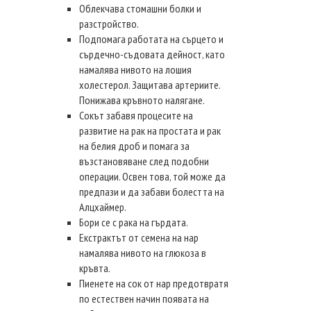
Облекчава стомашни болки и
разстройство.
Подпомага работата на сърцето и
сърдечно-съдовата дейност, като
намалява нивото на лошия
холестерол. Защитава артериите.
Понижава кръвното налягане.
Сокът забавя процесите на
развитие на рак на простата и рак
на белия дроб и помага за
възстановяване след подобни
операции. Освен това, той може да
предпази и да забави болестта на
Алцхаймер.
Бори се с рака на гърдата.
Екстрактът от семена на нар
намалява нивото на глюкоза в
кръвта.
Пиенете на сок от нар предотвратя
по естествен начин появата на