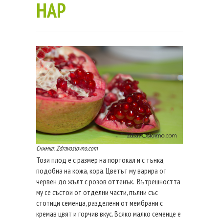
НАР
Снимка: Zdravoslovno.com
Този плод е с размер на портокал и с тънка,
подобна на кожа, кора. Цветът му варира от
червен до жълт с розов оттенък. Вътрешността
му се състои от отделни части, пълни със
стотици семенца, разделени от мембрани с
кремав цвят и горчив вкус. Всяко малко семенце е