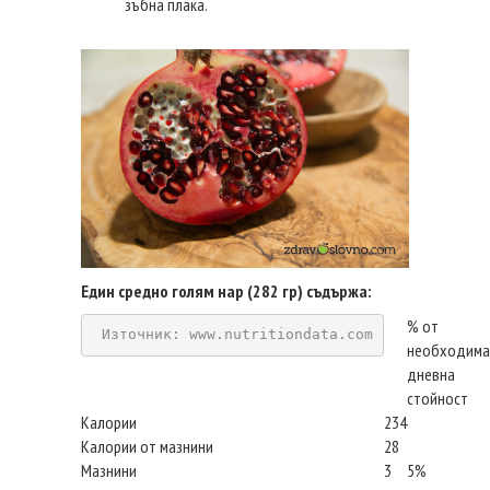
зъбна плака.
Един средно голям нар (282 гр) съдържа:
% от
Източник: www.nutritiondata.com
необходима
дневна
стойност
Калории
234
Калории от мазнини
28
Мазнини
3
5%