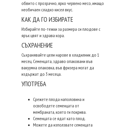
обвито с прозрачно, ярко червено месо, имащо
необичаен сладко кисел вкус.
КАК ДА ГО ИЗБИРАТЕ
Избирайте по-тежки за размера си плодове с
ярък цвят и здрава кора.
СЪХРАНЕНИЕ
Съхранявайте цели нарове в хладилник до 1
месец. Семенцата, здраво опаковани във
вакуумна опаковка, във фризера могат да
издържат до 3 месеца.
УПОТРЕБА
Срежете плода наполовина и
освободете семенцата от
мембраната, която ги покрива.
Семенцата се ядат като плод.
Можете да използвате семенцата