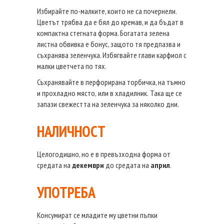
Избирайте по-малките, които не са почернели.
Цветът трябва да е бял до кремав, и да бъдат в
компактна стегната форма. Богатата зелена
листна обвивка е бонус, защото тя предпазва и
съхранява зеленчука. Избягвайте глави карфиол с
малки цветчета по тях.
Съхранявайте в
перфорирана
торбичка, на
тъмно
и прохладно място
,
или
в хладилник
.
Така ще се
запази свежестта на зеленчука за
няколко
дни
.
НАЛИЧНОСТ
Целогодишно, но е в превъзходна форма от
средата на
декември
до средата на
април
.
УПОТРЕБА
Консумират се младите му цветни пъпки