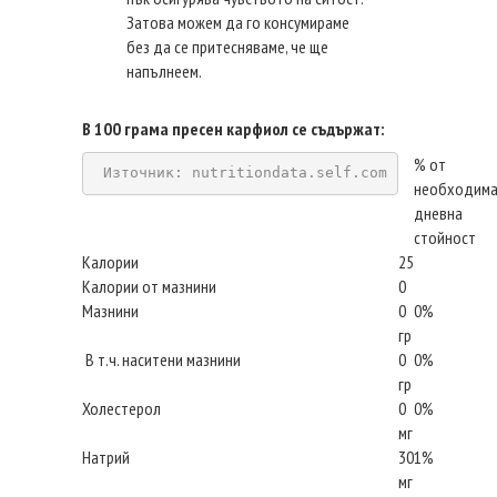
Затова можем да го консумираме
без да се притесняваме, че ще
напълнеем.
В 100 грама пресен карфиол се съдържат:
% от
Източник: nutritiondata.self.com
необходима
дневна
стойност
Калории
25
Калории от мазнини
0
Мазнини
0
0%
гр
В т.ч. наситени мазнини
0
0%
гр
Холестерол
0
0%
мг
Натрий
30
1%
мг