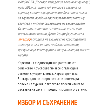
КАРФИОЛА.
Доскоро набеден за зеленчук "демоде",
през 2015-та година той отново се завърна на
сцената, хвален заради неговите безспорни ползи
за здравето, особено противовъзпалителните му
свойства и ниското съдържание на въглехидрати.
Освен това, зеленчукът се приготвя лесно и по
всевъзможни начини. Даяна Х
енри
(журналист в
Телеграф
) споделя, че възходът на
кръстоцветния
зеленчук е част от една глобална тенденция
,
превръщаща зеленчуците в звезда на шоуто, вместо
месото.
Карфиолът
е едногодишно растение от
семейство Кръстоцветни и се отглежда в
региони с умерен климат. Характерен и за
България, но по-скоро познат и консумиран
повече на туршия, отколкото пресен или като
съставка на салати, предястия, супи и огретени.
ИЗБОР И СЪХРАНЕНИЕ