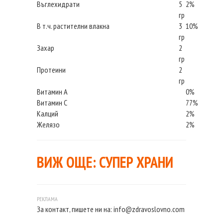
Въглехидрати
5
2%
гр
В т.ч. растителни влакна
3
10%
гр
Захар
2
гр
Протеини
2
гр
Витамин А
0%
Витамин С
77%
Калций
2%
Желязо
2%
ВИЖ ОЩЕ:
СУПЕР ХРАНИ
За контакт, пишете ни на:
info@zdravoslovno.com