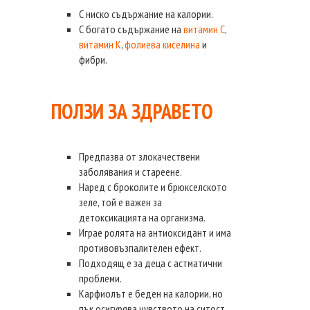
С ниско съдържание на калории.
С богато съдържание на
витамин С
,
витамин К
,
фолиева киселина
и
фибри.
ПОЛЗИ ЗА ЗДРАВЕТО
Предпазва от злокачествени
заболявания и стареене.
Наред с броколите и брюкселското
зеле, той e важен за
детоксикацията на организма.
Играе ролята на антиоксидант и има
противовъзпалителен ефект.
Подходящ е за деца с астматични
проблеми.
Карфиолът е беден на калории, но
пък осигурява чувството на ситост.