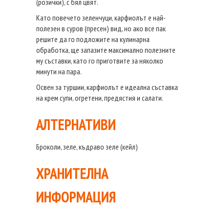
(розички), с бял цвят.
Като повечето зеленчуци, карфиолът е най-
полезен в суров (пресен) вид, но ако все пак
решите да го подложите на кулинарна
обработка, ще запазите максимално полезните
му съставки, като го приготвите за няколко
минути на пара.
Освен за туршии, карфиолът е идеална съставка
на крем супи, огретени, предястия и салати.
АЛТЕРНАТИВИ
Броколи, зеле, къдраво зеле (кейл)
ХРАНИТЕЛНА
ИНФОРМАЦИЯ