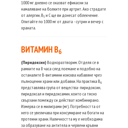
1000 мг дневно се оказват ефикасни за
намаляване на болките при артрит. Ако страдате
от алергии, В
и С ще ви донесат облекчение.
5
Опитайте по 1000 мг от двата - сутрин и вечер с
храната.
ВИТАМИН B
6
(Пиридоксин)
Водноразтворим. Отделя се в
рамките на 8 часа след поемане и подобно на
останалите В-витамини изисква набавяне чрез
пълноценни храни или добавки. На практика В
6
представлява група от вещества- пиридоксин,
пиридоксал и пиридоксамин, които са тясно
свързани помежду си действат комбинирано.
Измерва се в милиграми (мг). Потребността от
него се увеличава при консумиране на богати на
протеини храни. Наличността му е необходима
за образуване на антитела и червени кръвни