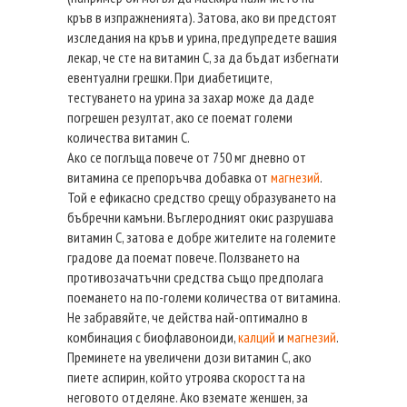
кръв в изпражненията). Затова, ако ви предстоят
изследания на кръв и урина, предупредете вашия
лекар, че сте на витамин С, за да бъдат избегнати
евентуални грешки. При диабетиците,
тестуването на урина за захар може да даде
погрешен резултат, ако се поемат големи
количества витамин С.
Ако се поглъща повече от 750 мг дневно от
витамина се препоръчва добавка от
магнезий
.
Той е ефикасно средство срещу образуването на
бъбречни камъни. Въглеродният окис разрушава
витамин С, затова е добре жителите на големите
градове да поемат повече. Ползването на
противозачатъчни средства също предполага
поемането на по-големи количества от витамина.
Не забравяйте, че действа най-оптимално в
комбинация с биофлавоноиди,
калций
и
магнезий
.
Преминете на увеличени дози витамин С, ако
пиете аспирин, който утроява скоростта на
неговото отделяне. Ако вземате женшен, за