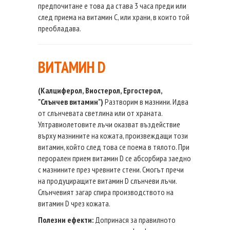
предпочитане е това да става 3 часа преди или
след приема на витамин С, или храни, в които той
преобладава.
ВИТАМИН D
(Калциферол, Виостерол, Ергостерол,
"Слънчев витамин")
Разтворим в мазнини. Идва
от слънчевата светлина или от храната.
Ултравиолетовите лъчи оказват въздействие
върху мазнините на кожата, произвеждащи този
витамин, който след това се поема в тялото. При
перорален прием витамин D се абсорбира заедно
с мазнините през чревните стени. Смогът пречи
на продуциращите витамин D слънчеви лъчи.
Слънчевият загар спира производството на
витамин D чрез кожата.
Полезни ефекти:
Допринася за правилното