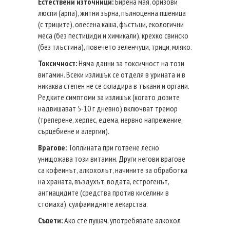
Естествени източници:
Бирена мая, оризови
люспи (арпа), житни зърна, пълноценна пшеница
(с триците), овесена каша, фъстъци, екологични
меса (без пестициди и химикали), крехко свинско
(без тлъстина), повечето зеленчуци, трици, мляко.
Токсичност:
Няма данни за токсичност на този
витамин. Всеки излишък се отделя в урината и в
никаква степен не се складира в тъкани и органи.
Редките симптоми за излишък (когато дозите
надвишават 5-10 г дневно) включват тремор
(треперене, херпес, едема, нервно напрежение,
сърцебиене и алергии).
Врагове:
Топлината при готвене лесно
унищожава този витамин. Други негови врагове
са кофеинът, алкохолът, начините за обработка
на храната, въздухът, водата, естрогенът,
антиацидите (средства против киселини в
стомаха), сулфамидните лекарства.
Съвети:
Ако сте пушач, употребявате алкохол