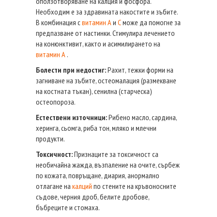
оползотворяване на калция и фосфора.
Необходим е за здравината накостите и зъбите.
В комбинация с
витамин А
и
С
може да помогне за
предпазване от настинки. Стимулира лечението
на конюнктивит, както и асимилирането на
витамин А
.
Болести при недостиг:
Рахит, тежки форми на
загниване на зъбите, остеомалация (размекване
на костната тъкан), сенилна (старческа)
остеопороза.
Естествени източници:
Рибено масло, сардина,
херинга, сьомга, риба тон, мляко и млечни
продукти.
Токсичност:
Признаците за токсичност са
необичайна жажда, възпаление на очите, сърбеж
по кожата, повръщане, диария, анормално
отлагане на
калций
по стените на кръвоносните
съдове, черния дроб, белите дробове,
бъбреците и стомаха.