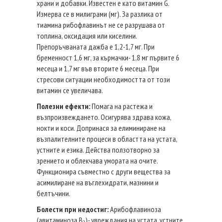
храни и добавки. Известен е като витамин G.
Измерва се в милиграми (мг). За разлика от
тиамина рибофлавинът не се разрушава от
топлина, оксидация или киселини.
Препоръчваната дажба е 1,2-1,7 мг. При
бременност 1,6 мг, за кърмачки- 1,8 мг първите 6
месеца и 1,7 мг във вторите 6 месеца. При
стресови ситуации необходимостта от този
витамин се увеличава.
Полезни ефекти:
Помага на растежа и
възпроизвеждането. Осигурява здрава кожа,
нокти и коси. Допринася за елиминиране на
възпалителните процеси в областта на устата,
устните и езика. Действа ползотворно за
зрението и облекчава умората на очите.
Функционира съвместно с други вещества за
асимилиране на въглехидрати, мазнини и
белтъчини.
Болести при недостиг:
Арибофлавиноза
(авитаминоза В
)- увреждания на устата, устните,