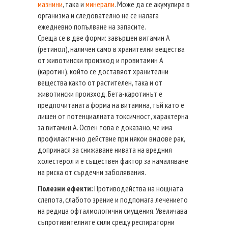
мазнини
, така и
минерали
. Може да се акумулира в
организма и следователно не се налага
ежедневно попълване на запасите.
Среща се в две форми: завършен витамин А
(ретинол), наличен само в хранителни вещества
от животински произход и провитамин А
(каротин), който се доставяот хранителни
вещества както от растителен, така и от
животински произход. Бета-каротинът е
предпочитаната форма на витамина, тъй като е
лишен от потенциалната токсичност, характерна
за витамин А. Освен това е доказано, че има
профилактично действие при някои видове рак,
допринася за снижаване нивата на вредния
холестерол и е съществен фактор за намаляване
на риска от сърдечни заболявания.
Полезни ефекти:
Противодейства на нощната
слепота, слабото зрение и подпомага лечението
на редица офталмологични смущения. Увеличава
съпротивителните сили срещу респираторни