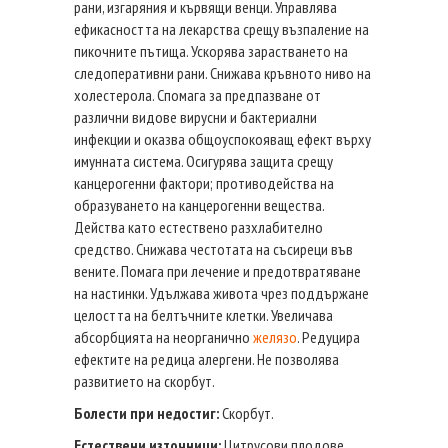
рани, изгаряния и кървящи венци. Управлява
ефикасността на лекарства срещу възпаление на
пикочните пътища. Ускорява зарастването на
следоперативни рани. Снижава кръвното ниво на
холестерола. Спомага за предпазване от
различни видове вирусни и бактериални
инфекции и оказва общоуспокояващ ефект върху
имунната система. Осигурява защита срещу
канцерогенни фактори; противодейства на
образуването на канцерогенни вещества.
Действа като естествено разхлабително
средство. Снижава честотата на съсиреци във
вените. Помага при лечение и предотвратяване
на настинки. Удължава живота чрез поддържане
целостта на белтъчните клетки. Увеличава
абсорбцията на неорганично
желязо
. Редуцира
ефектите на редица алергени. Не позволява
развитието на скорбут.
Болести при недостиг:
Скорбут.
Естествени източници:
Цитрусови плодове,