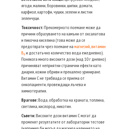
ягоди, малини, боровинки, шипки, домати,
карфиол, картофи, чушки, зелени и листни
зеленчуци.
Токсичност:
Прекомерното поемане може да
причини образуването на камъни от оксалатова
и пикочна киселина (това може да се
предотврати чрез поемане на
магнезий
,
витамин
В
и достатъчно количество вода ежедневно).
6
Понякога много високите дози (над 10 г дневно)
причиняват неприятни странични ефекти като
диария, кожни обриви и прекалено уриниране.
Витамин С не трябвада се приема от
онкопациенти, провеждащи лъчева и
химиотерапия.
Врагове:
Вода, обработка на храната, топлина,
светлина, кислород, никотин.
Съвети:
Високите дози витамин С могат да
променят резултатите от лабораторни тестове
(например би могъл да маскира наличието на