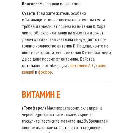
Врагове:
Минерални масла, смог.
Съвети:
Градските жители, особено
обитаващите зони с висока плътност на смога
трябва да увеличат приема на витамин D. Хора,
чиито облекло или начин на живот ги държат
далеч от слънчева светлина се нуждаят от по-
голямо количество витамин D. На деца, които не
пият мляко, обогатено с витамин D е необходимо
да се дава повече от витамина. Действа
оптимално в комбинация с
витамини А
,
С
,
холин
,
калций
и
фосфор
.
ВИТАМИН E
(Токоферол)
Мастноразтворим, складиран в
черния дроб, мастните тъкани, сърцето,
мускулите, тестисите, матката, надбъбречната и
хипофизната жлеза. Съставен от съединения,