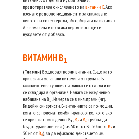
предотвратява окисляването на
витамин С
. Ако
вземате редовно медикаменти за снижаване
нивото на холестерола, абсорбцията на витамин
А е намалена и по всяка вероятност ще се
нуждаете от добавка.
ВИТАМИН B
1
(Тиамин)
Водноразтворим витамин. Също като
при всички останали витамини от групата В-
комплекс евентуалният излишък се отделя и не
се складира в организма. Налага се ежедневно
набяване на В
. Измерва се в милиграми (мг).
1
Бидейки синергисти, В-витамините са по-мощни,
когато се приемат комбинирано, отколкото ако
се прилагат поотделно. В
,
В
и
В
трябва да
1
2
6
бъдат уравновесени (т.е. 50 мг от В
, 50 мг от
В
и
1
2
50 мг от
В
), за да ефикасно действието им.
6