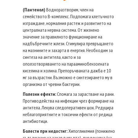
(Пантенол)
Водноразтворим, член на
семейството В-комплекс. Подпомага клетъчното
изграждане, нормалния растеж и развитието на
централната нервна система. От жизнено
значение за правилното функциониране на
надбъбречните жлези. Стимулира превръщането
на мазнините и захарта в енергия. Необходим за
синтеза на антитела, както и за
оползотворяването на парааминобензоената
киселина и холина. Препоръчваната дажба е 10
мг за възрастни. Възможно е синтезирането му в
организма от чревни бактерии.
Полезни ефекти:
Спомага за зарастване на рани.
Противодейства на инфекции чрез формиране на
антитела. Лекува следоперативен шок. Редуцира
неблагоприятните и токсични ефекти от редица
антибиотици.
Болести при недостиг:
Хипогликемия (понижено
съдържание на захар в кръвта), дуоденална (на