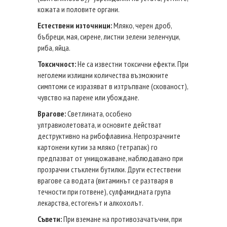
2
кожата и половите органи.
Естествени източници:
Мляко, черен дроб,
бъбреци, мая, сирене, листни зелени зеленчуци,
риба, яйца.
Токсичност:
Не са известни токсични ефекти. При
неголеми излишни количества възможните
симптоми се изразяват в изтръпване (скованост),
чувство на парене или убождане.
Врагове:
Светлината, особено
ултравиолетовата, и основите действат
деструктивно на рибофлавина. Непрозрачните
картонени кутии за мляко (тетрапак) го
предпазват от унищожаване, наблюдавано при
прозрачни стъклени бутилки. Други естествени
врагове са водата (витаминът се разтваря в
течности при готвене), сулфамидната група
лекарства, естогенът и алкохолът.
Съвети:
При вземане на противозачатъчни, при