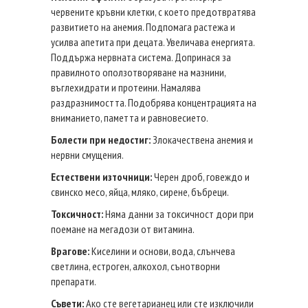
червените кръвни клетки, с което предотвратява
развитието на анемия. Подпомага растежа и
усилва апетита при децата. Увеличава енергията.
Поддържа нервната система. Допринася за
правилното оползотворяване на мазнини,
въглехидрати и протеини. Намалява
раздразнимостта. Подобрява концентрацията на
вниманието, паметта и равновесието.
Болести при недостиг:
Злокачествена анемия и
нервни смущения.
Естествени източници:
Черен дроб, говеждо и
свинско месо, яйца, мляко, сирене, бъбреци.
Токсичност:
Няма данни за токсичност дори при
поемане на мегадози от витамина.
Врагове:
Киселини и основи, вода, слънчева
светлина, естроген, алкохол, сънотворни
препарати.
Съвети:
Ако сте вегетарианец или сте изключили