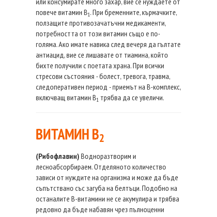
или консумирате много захар, вие се нуждаете от
повече витамин В
. При бременните, кърмачките,
1
ползащите противозачатъчни медикаменти,
потребността от този витамин също е по-
голяма. Ако имате навика след вечеря да гълтате
антиацид, вие се лишавате от тиамина, който
бихте получили с поетата храна. При всички
стресови състояния - болест, тревога, травма,
следоперативен период - приемът на В-комплекс,
включващ витамин В
трябва да се увеличи.
1
ВИТАМИН B
2
(Рибофлавин)
Водноразтворим и
лесноабсорбираем. Отделяното количество
зависи от нуждите на организма и може да бъде
съпътствано със загуба на белтъци. Подобно на
останалите В-витамини не се акумулира и трябва
редовно да бъде набавян чрез пълноценни