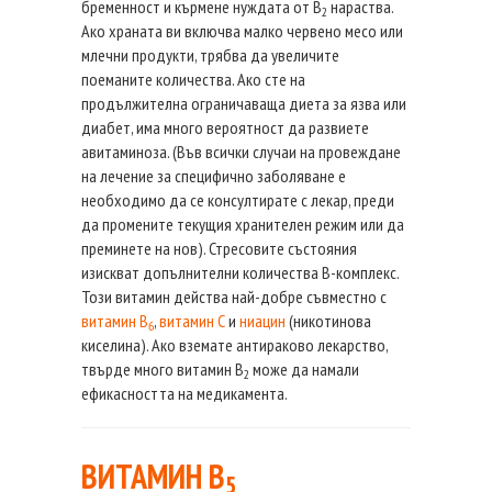
бременност и кърмене нуждата от В
нараства.
2
Ако храната ви включва малко червено месо или
млечни продукти, трябва да увеличите
поеманите количества. Ако сте на
продължителна ограничаваща диета за язва или
диабет, има много вероятност да развиете
авитаминоза. (Във всички случаи на провеждане
на лечение за специфично заболяване е
необходимо да се консултирате с лекар, преди
да промените текущия хранителен режим или да
преминете на нов). Стресовите състояния
изискват допълнителни количества В-комплекс.
Този витамин действа най-добре съвместно с
витамин В
,
витамин С
и
ниацин
(никотинова
6
киселина). Ако вземате антираково лекарство,
твърде много витамин В
може да намали
2
ефикасността на медикамента.
ВИТАМИН B
5