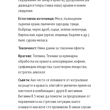
дванадесетопръстника язва), кръвни и кожни
смущения.
Естествени източници:
Месо, пълноценни
зърнени храни, пшеничен зародиш, трици,
бъбреци, черен дроб, сърце, зелени зеленчуци,
бирена мая, ядки (орехи, лешници, бадеми и др.),
пиле, сурова меласа.
Токсичност:
Няма данни за токсични ефекти.
Врагове:
Топлина, Техники за кулинарна
обработка на храната, консервиране, кофеин,
сулфамидни лекарства, сънотворни лекарства,
естроген, алкохол.
Съвети:
Ако често се оплаквате от изтръпване
на ръцете и краката, опитайте увеличен прием на
пантенол в комбинация с други В-витамини.
Витамин В 5 може да помогне за предпазване от
пораженията на стресови ситуации, които
очаквате или вече сте преживели. В някои случаи