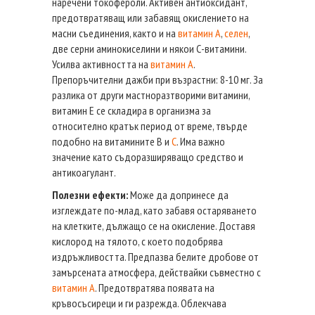
наречени токофероли. Активен антиоксидант,
предотвратяващ или забавящ окислението на
масни съединения, както и на
витамин А
,
селен
,
две серни аминокиселини и някои С-витамини.
Усилва активността на
витамин А
.
Препоръчителни дажби при възрастни: 8-10 мг. За
разлика от други мастноразтворими витамини,
витамин Е се складира в организма за
относително кратък период от време, твърде
подобно на витамините В и
С
. Има важно
значение като съдоразширяващо средство и
антикоагулант.
Полезни ефекти:
Може да допринесе да
изглеждате по-млад, като забавя остаряването
на клетките, дължащо се на окисление. Доставя
кислород на тялото, с което подобрява
издръжливостта. Предпазва белите дробове от
замърсената атмосфера, действайки съвместно с
витамин А
. Предотвратява появата на
кръвосъсиреци и ги разрежда. Облекчава