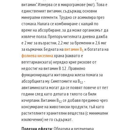
витамин". Измерва се в микрограмове (мкг). Това е
единственият витамин, съдържащ основни
минерални елементи. Трудно се асимилира през
стомаха. Налага се комбиниране с калций по
време на абсорбиране, за да може организмът да
извлече полза. Препоръчителната дневна дажба
е 2 мкг за възрастни, 2,2 мкг за бременни и 2,6 мкг
за кърмачки. Бедната на
витамин В
и богатата на
1
фолиева киселина
храна (каквато е
вегетарианската) нерядко крие рискове от
недостиг на витамин В 12 . Правилно
функциониращата житовидна жлеза помага за
абсорбцията му. Симптомите на В
-
12
авитаминозата могат да се появят повече от пет
години след като депата в тялото са били
изчерпани. Витамин В
се добавя предимно чрез
12
консумиране на животински продукти, тъй като
растителните хранителни вещества (с минимални
изключения) не го съдържат.
Полезни ефекти:
Образува и регенерира