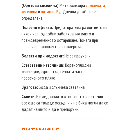
(Оротова киселина)
Метаболизира
фолиевата
киселина
и
витамин В
. Дневна дажба не е
12
определена.
Полезни ефекти:
Предотвратява развитието на
някои чернодробни заболявания, както и
преждевременното остаряване. Помага при
лечение на множествена склероза.
Болести при недостиг:
Не са проучени.
Естествени източници:
Кореноплодни
зеленчуци, суроватка, течната част на
пресеченото мляко.
Врагове:
Вода и слънчева светлина.
Съвети:
Изследваниятя относно този витамин
все още са твърде оскъдни и не биха могли да се
дадат каквито и да е препоръки.