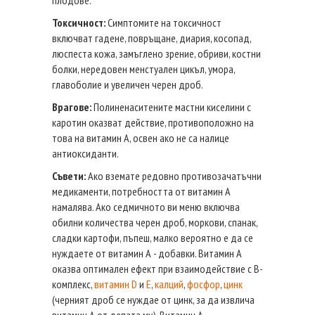
Токсичност:
Симптомите на токсичност
включват гадене, повръщане, диария, косопад,
люспеста кожа, замъглено зрение, обриви, костни
болки, нередовен менстуален цикъл, умора,
главоболие и увеличен черен дроб.
Врагове:
Полиненаситените мастни киселини с
каротин оказват действие, противоположно на
това на витамин А, освен ако не са налице
антиоксиданти.
Съвети:
Ако вземате редовно противозачатъчни
медикаменти, потребността от витамин А
намалява. Ако седмичното ви меню включва
обилни количества черен дроб, моркови, спанак,
сладки картофи, пъпеш, малко вероятно е да се
нуждаете от витамин А - добавки. Витамин А
оказва оптимален ефект при взаимодействие с В-
комплекс,
витамин D
и
Е
,
калций
,
фосфор
,
цинк
(черният дроб се нуждае от цинк, за да извлича
витамин А от депата му). Витамин А