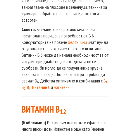
консервиране, печене или задушаване на месо,
замразяване на плодове и зеленчуци, техника за
кулинарна обработка на храните, алкохол и
естроген.
Съвети:
Вземането на противозачатъчни
предполага повишена потребност от В 6 .
Консуматорите на повече
белтъчини
имат нужда
от допълнителни количества от този витамин.
Витамин В 6 може да намали необходимостта от
инсулин при диабетици и ако дозата не се
съобрази, би могло да се получи ниска кръвна
захар като реакция. Болни от артрит трябва да
вземат В
. Действа оптимално в комбинация с
В
,
6
1
В
,
В
,
Витамин С
и
магнезий
.
2
5
ВИТАМИН B
12
(Кобаламин)
Разтворим във вода и ефикасен в
много ниски дози. Известен е още като "червен