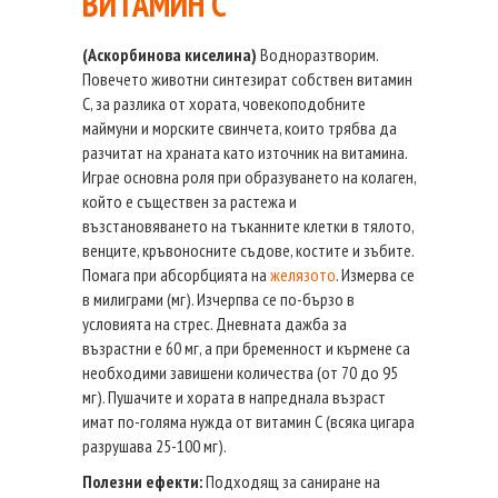
ВИТАМИН C
(Аскорбинова киселина)
Водноразтворим.
Повечето животни синтезират собствен витамин
С, за разлика от хората, човекоподобните
маймуни и морските свинчета, които трябва да
разчитат на храната като източник на витамина.
Играе основна роля при образуването на колаген,
който е съществен за растежа и
възстановяването на тъканните клетки в тялото,
венците, кръвоносните съдове, костите и зъбите.
Помага при абсорбцията на
желязото
. Измерва се
в милиграми (мг). Изчерпва се по-бързо в
условията на стрес. Дневната дажба за
възрастни е 60 мг, а при бременност и кърмене са
необходими завишени количества (от 70 до 95
мг). Пушачите и хората в напреднала възраст
имат по-голяма нужда от витамин С (всяка цигара
разрушава 25-100 мг).
Полезни ефекти:
Подходящ за саниране на