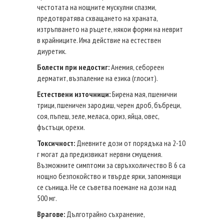
честотата на нощните мускулни спазми,
предотвратява схващането на храната,
изтръпването на ръцете, някои форми на неврит
в крайниците. Има действие на естествен
диуретик.
Болести при недостиг:
Анемия, себореен
дерматит, възпаление на езика (глосит).
Естествени източници:
Бирена мая, пшенични
трици, пшеничен зародиш, черен дроб, бъбреци,
соя, пъпеш, зеле, меласа, ориз, яйца, овес,
фъстъци, орехи.
Токсичност:
Дневните дози от порядъка на 2-10
г могат да предизвикат нервни смущения.
Възможните симптоми за свръхколичество В 6 са
нощно безпокойство и твърде ярки, запомнящи
се сънища. Не се съветва поемане на дози над
500 мг.
Врагове:
Дълготрайно съхранение,