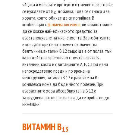
яйцата и млечните продукти от менюто си, то вие
се нуждаете от В
добавка. Това се отнася и за
12
хората, които обичат да си попийват. В
комбинация с
фолиева киселина
, витаминът миже
да се окаже най-ефикасното средство за
възстановяване на жизнеността. За любителите
и консуматорите на големите количества
белтъчини, витамин В 12 също ще е от полза, тъй
като действа синергично с почти всички В-
витамини, както и с витамините А, Е, С. При жени
непосредствено преди и по време на
менструация, витамин В 12 в рамките на В-
комплекса може да бъде много полезен. При
възрастните хора абсорбцията на В 12 е
затруднена, затова се налага да се прибегне до
инжекции.
ВИТАМИН B
13