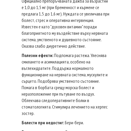
Официално препоръчваната дажба за възрастни
е 1,0 до 1,5 мг (при бременност и кърмене се
предлага 1,5 до 1,6 мг). Нуждата се увеличава при
болест, стрес и оперативна интервенция.
Известен е като "духовен витамин" поради
благоприятното му въздействие върху нервната
система, умственото и душевното състояние.
Оказва слабо диуретично действие.
Полезни ефекти:
Подпомага растежа. Улеснява
смилането и асимилацията, особено на
въглехидратите. Поддържа нормалното
функциониране на нервната система, мускулите и
сърцето. Подобрява умственото състояние.
Помага в борбата срещу морска болест и
неразположение при пътуване по въздух.
Облекчава следоперативните болки в
стоматологията. Стимулира лечението на херпес
зостер.
Болести при недостиг:
Бери-бери.