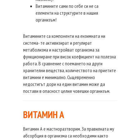
Витамините сами по себе си не са
елементи на структурите в нашия
организъм!
Витамините са компоненти на ензимната ни
система- те активизират и регулират
метаболизма и настройват организма за
функциониране при висок коефициент на полезна
работа. В сравнение с поемането на други
хранителни вещества, количеството на приетите
витамини е минимално. Същевременно
недостигът дори на един витамин може да
постави в опасност целия човешки организъм.
ВИТАМИН А
Витамин А е мастноразтворим. За правилната му
абсорбция в организма са необходими както