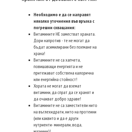
Необходимо е да се направят
няколко уточнения във връзка с
погрешни схващания:
Витамините НЕ заместват храната.
Дори напротив - те не могат да
бъдат асимилирани без поемане на
храна!
Витамините не са хапчета,
повишаващи енергията и не
притежават собствена калорична
или енергийна стойност!
Хората не могат да вземат
витамини, да спрат да се хранят и
да очакват добро здраве!
Витамините не са заместители нито
на въглехидрати, нито на протеини
(или каквито и да е други
нутриенти- минерали, вода,
мазнини)!