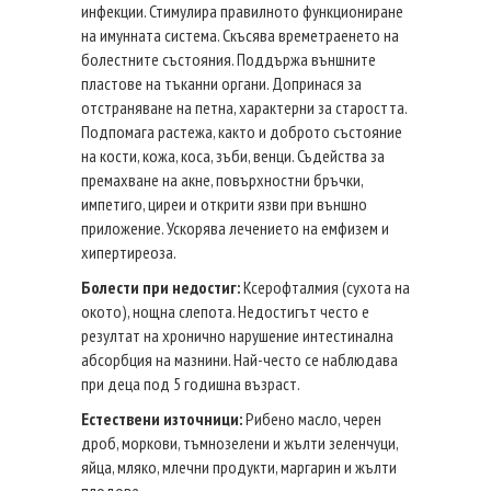
инфекции. Стимулира правилното функциониране
на имунната система. Скъсява времетраенето на
болестните състояния. Поддържа външните
пластове на тъканни органи. Допринася за
отстраняване на петна, характерни за старостта.
Подпомага растежа, както и доброто състояние
на кости, кожа, коса, зъби, венци. Съдейства за
премахване на акне, повърхностни бръчки,
импетиго, циреи и открити язви при външно
приложение. Ускорява лечението на емфизем и
хипертиреоза.
Болести при недостиг:
Ксерофталмия (сухота на
окото), нощна слепота. Недостигът често е
резултат на хронично нарушение интестинална
абсорбция на мазнини. Най-често се наблюдава
при деца под 5 годишна възраст.
Естествени източници:
Рибено масло, черен
дроб, моркови, тъмнозелени и жълти зеленчуци,
яйца, мляко, млечни продукти, маргарин и жълти
плодове.