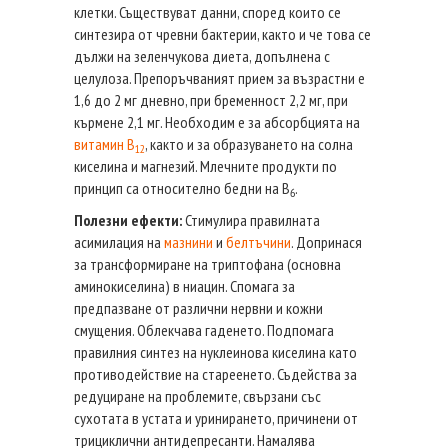
клетки. Съществуват данни, според които се
синтезира от чревни бактерии, както и че това се
дължи на зеленчукова диета, допълнена с
целулоза. Препоръчваният прием за възрастни е
1,6 до 2 мг дневно, при бременност 2,2 мг, при
кърмене 2,1 мг. Необходим е за абсорбцията на
витамин В
, както и за образуването на солна
12
киселина и магнезий. Млечните продукти по
принцип са относително бедни на В
.
6
Полезни ефекти:
Стимулира правилната
асимилация на
мазнини
и
белтъчини
. Допринася
за трансформиране на триптофана (основна
аминокиселина) в ниацин. Спомага за
предпазване от различни нервни и кожни
смущения. Облекчава гаденето. Подпомага
правилния синтез на нуклеинова киселина като
противодействие на стареенето. Съдейства за
редуциране на проблемите, свързани със
сухотата в устата и уринирането, причинени от
трициклични антидепресанти. Намалява