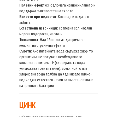
Полезни ефекти:
Подпомага храносмилането и
поддържа гъвкавостта на тялото.
Болести при недостиг:
Косопад и падане н
зъбите.
Естествени източници:
Трапезна сол, кафяви
морски водорасли, маслини.
Токсичност:
Над 15 мг могат да причинят
неприятни странични ефекти.
Съвети:
Ако питейната вода съдържа хлор, то
организмът не получава необходимото
количество витамин Е (хлорираната вода
унищожава този витамин). Всеки, който пие
хлорирана вода трябва да яде кисело мляко-
подходящ естествен начин за възстановяване
на чревните бактерии.
ЦИНК
Обезпечава ефективното протичане на