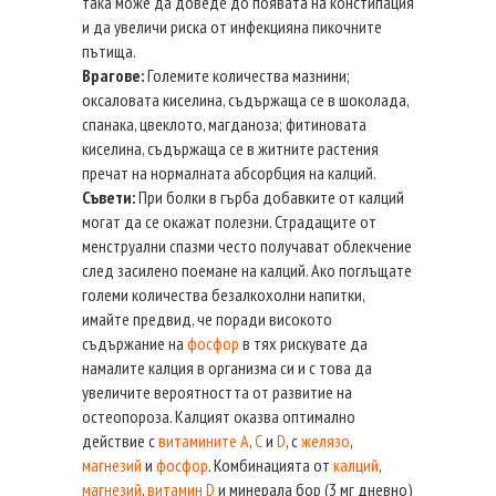
така може да доведе до появата на констипация
и да увеличи риска от инфекцияна пикочните
пътища.
Врагове:
Големите количества мазнини;
оксаловата киселина, съдържаща се в шоколада,
спанака, цвеклото, магданоза; фитиновата
киселина, съдържаща се в житните растения
пречат на нормалната абсорбция на калций.
Съвети:
При болки в гърба добавките от калций
могат да се окажат полезни. Страдащите от
менструални спазми често получават облекчение
след засилено поемане на калций. Ако поглъщате
големи количества безалкохолни напитки,
имайте предвид, че поради високото
съдържание на
фосфор
в тях рискувате да
намалите калция в организма си и с това да
увеличите вероятността от развитие на
остеопороза. Калцият оказва оптимално
действие с
витамините А
,
С
и
D
, с
желязо
,
магнезий
и
фосфор
. Комбинацията от
калций
,
магнезий
,
витамин D
и минерала бор (3 мг дневно)