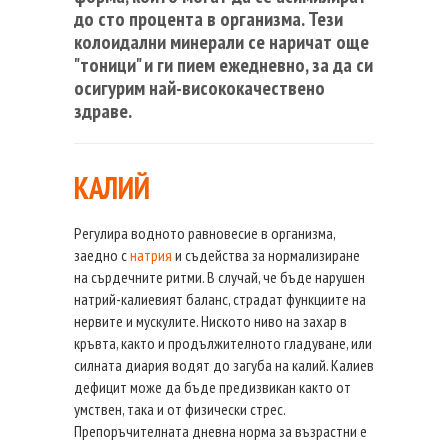
до сто процента в организма. Тези
колоидални минерали се наричат още
"тоници" и ги пием ежедневно, за да си
осигурим най-висококачествено
здраве.
КАЛИЙ
Регулира водното равновесие в организма,
заедно с
натрия
и съдейства за нормализиране
на сърдечните ритми. В случай, че бъде нарушен
натрий-калиевият баланс, страдат функциите на
нервите и мускулите. Ниското ниво на захар в
кръвта, както и продължителното гладуване, или
силната диария водят до загуба на калий. Калиев
дефицит може да бъде предизвикан както от
умствен, така и от физически стрес.
Препоръчителната дневна норма за възрастни е