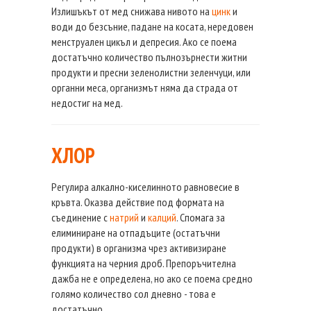
Излишъкът от мед снижава нивото на
цинк
и
води до безсъние, падане на косата, нередовен
менструален цикъл и депресия. Ако се поема
достатъчно количество пълнозърнести житни
продукти и пресни зеленолистни зеленчуци, или
органни меса, организмът няма да страда от
недостиг на мед.
ХЛОР
Регулира алкално-киселинното равновесие в
кръвта. Оказва действие под формата на
съединение с
натрий
и
калций
. Спомага за
елиминиране на отпадъците (остатъчни
продукти) в организма чрез активизиране
функцията на черния дроб. Препоръчителна
дажба не е определена, но ако се поема средно
голямо количество сол дневно - това е
достатъчно.