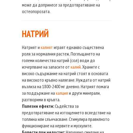
може да допринесе за предотвратяване на
остеопорозата.
НАТРИЙ
Натрият и
калият
играят еднакво съществена
роля за нормалния растеж. Поглъщането на
големи количества натрий (сол) води до
изчерпване на запасите от
калий
. Храните с
високо съдържание на натрий стоят в основата
на високото кръвно налягане. Нуждата от натрий
възлиза на 1800-2400 мг дневно. Натрият помага
за поддържане на
калция
и други минерали,
разтворими в кръвта.
Полезни ефекти:
Съдейства за
предотвратяване на изтощението вследствие на
топлина или слънчасване. Стимулира правилното
функциониране на нервите и мускулите.
Болести при недостиг:
Нарушено смилане на