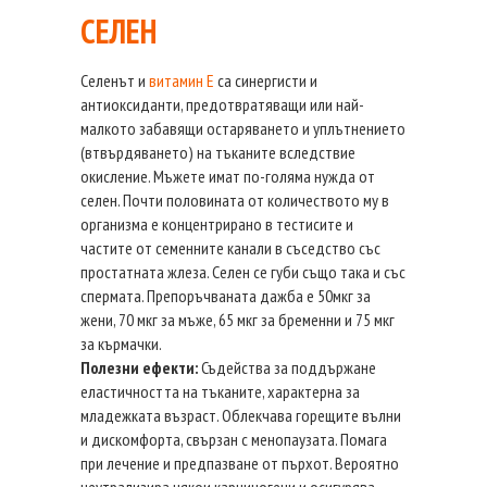
СЕЛЕН
Селенът и
витамин Е
са синергисти и
антиоксиданти, предотвратяващи или най-
малкото забавящи остаряването и уплътнението
(втвърдяването) на тъканите вследствие
окисление. Мъжете имат по-голяма нужда от
селен. Почти половината от количеството му в
организма е концентрирано в тестисите и
частите от семенните канали в съседство със
простатната жлеза. Селен се губи също така и със
спермата. Препоръчваната дажба е 50мкг за
жени, 70 мкг за мъже, 65 мкг за бременни и 75 мкг
за кърмачки.
Полезни ефекти:
Съдейства за поддържане
еластичността на тъканите, характерна за
младежката възраст. Облекчава горещите вълни
и дискомфорта, свързан с менопаузата. Помага
при лечение и предпазване от пърхот. Вероятно
неутрализира някои карциногени и осигурява