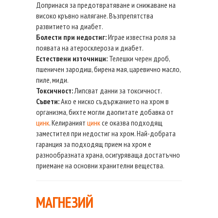
Допринася за предотвратяване и снижаване на
високо кръвно налягане. Възпрепятства
развитието на диабет.
Болести при недостиг:
Играе известна роля за
появата на атеросклероза и диабет.
Естествени източници:
Телешки черен дроб,
пшеничен зародиш, бирена мая, царевично масло,
пиле, миди.
Токсичност:
Липсват данни за токсичност.
Съвети:
Ако е ниско съдържанието на хром в
организма, бихте могли даопитате добавка от
цинк
. Келираният
цинк
се оказва подходящ
заместител при недостиг на хром. Най-добрата
гаранция за подходящ прием на хром е
разнообразната храна, осигуряваща достатъчно
приемане на основни хранителни вещества.
МАГНЕЗИЙ