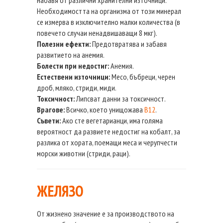
Необходимостта на организма от този минерал
се измерва в изключително малки количества (в
повечето случаи ненадвишаващи 8 мкг).
Полезни ефекти:
Предотвратява и забавя
развитието на анемия.
Болести при недостиг:
Анемия.
Естествени източници:
Месо, бъбреци, черен
дроб, мляко, стриди, миди.
Токсичност:
Липсват данни за токсичност.
Врагове:
Всичко, което унищожава
В12
.
Съвети:
Ако сте вегетарианци, има голяма
вероятност да развиете недостиг на кобалт, за
разлика от хората, поемащи меса и черупчести
морски животни (стриди, раци).
ЖЕЛЯЗО
От жизнено значение е за производството на