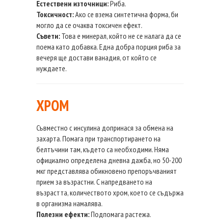
Естествени източници:
Риба.
Токсичност:
Ако се взема синтетична форма, би
могло да се очаква токсичен ефект.
Съвети:
Това е минерал, който не се налага да се
поема като добавка. Една добра порция риба за
вечеря ще достави ванадия, от който се
нуждаете.
ХРОМ
Съвместно с инсулина допринася за обмена на
захарта. Помага при транспортирането на
белтъчини там, където са необходими. Няма
официално определена дневна дажба, но 50-200
мкг представлява обикновено препоръчваният
прием за възрастни. С напредването на
възрастта, количеството хром, което се съдържа
в организма намалява.
Полезни ефекти:
Подпомага растежа.