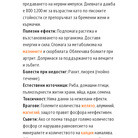
предаването на нервни импулси. Дневната дажба
е 800-1200 мг за възрастни като по-писоките
стойности се препоръчват за бременни жени и
кърмачки.
Полезни ефекти:
Подпомага растежа и
възстановяването на организма. Доставя
енергия и сила. Спомага за метаболизма на
мазнините
и скорбялата. Облекчава болките при
артрит. Допринася за поддържането на венците
и зъбите.
Болести при недостиг:
Рахит, пиорея (гнойно
течение).
Естествени източници:
Риба, домашни птици,
пълнозърнести житни храни, яйца, ядки, семена.
Токсичност:
Няма данни за нежелани ефекти.
Врагове:
Големите количества
желязо
, алуминий,
магнезий
, защото правят фосфора неефективен.
Съвети:
Ако се поема твърде голямо количество
фосфор се нарушава равновесието на
минералите и количеството на
калция
намалява.