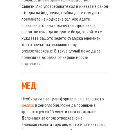
Съвети:
Ако употребявате сол и живеете в район
с бедна на йод почва, трябва да си осигурите
поемането на йодирана сол. Ако ядете
прекалено големи количества сурово зеле,
вероятно няма да получите йода, от който се
нуждаете, защото зелето съдържа елементи,
които пречат на правилното му
оползотворяване. В такъв случай може да се
помисли за добавка от кафяви морски
водорасли.
МЕД
Необходим е за трансформиране на телесното
желязо
в хемоглобин. Може да проникне в
кръвното русло 15 минути след поглъщане.
Допринася за оползотворяване на
аминокиселината тирозин, която е пигментиращ