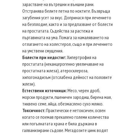
зарастване на вътрешни и външни рани.
Отстранява белите петна по ноктите. Възвръща
загубения усет за вкус. Допринася при лечението
на безплодие, както и за предпазване от болести
на простатата. Съдейства за растежа и
пъргавината на ума. Помага за намаляването на
отлагането на холестерол, също и при лечението
на умствени смущения.
Болести при недостиг:
Хипертрофия на
простатата (неканцерогенно увеличаване на
простатната жлеза), атеросклероза,
хипогонадизъм (отслабена дейност на половите
жлези).
Естествени източници:
Месо, черен дроб,
морски продукти, пшеничен зародиш, бирена мая,
тиквено семе, яйца, обезмаслено сухо мляко.
Токсичност:
Практически е нетоксичен, освен
когато се поемав прекалено големи количества
или погълнатата храна е била държана в
галванизирани съдове. Мегадозите цинк водят