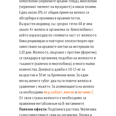
хемоглобин (червените кръвни телца), миоглобин
(червеният пигмент на мускулите) и някои ензими.
Едва около 8% от общия прием на желязо се
абсорбира и прониква в кръвния поток.
Възрастен индивид със средно тегло 68 кг има
около 4 г желязо в организма си. Хемоглобинът,
който изразходва по-голямата част от желязото
бива рециклиран и повторно оползотворен при
заместване на кръвните клетки на интервали по
120 дни. Желязото, свързано с протеин (феритин)
се складира в организма, подобно на желязото в
тъканите (налично в миоглобина), в много малки
количества. Дневната дажба е 10-15 мг за
възрастни и 30 мг за бременни жени. За един
месец жените губят два пъти повече желязо в
сравнение с мъжете. За асимилацията на желязо
са необходими
мед
,
кобалт
,
манган
и
витамин С
.
От своя страна желязото е необходимо за
правилния метаболизъм на В-витамините.
Полезни ефекти:
Подпомага растежа. Увеличава
съпротивителните сили на организма. Лекува и