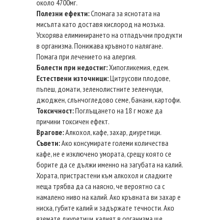
около 4700мг.
Полезни ефекти:
Спомага за яснотата на
мисълта като доставя кислород на мозъка.
Ускорява елиминирането на отпадъчни продукти
в организма. Понижава кръвното налягане.
Помага при лечението на алергия.
Болести при недостиг:
Хипогликемия, едем.
Естествени източници:
Цитрусови плодове,
пъпеш, домати, зеленолистните зеленчуци,
джоджен, слънчогледово семе, банани, картофи.
Токсичност:
Поглъщането на 18 г може да
причини токсичен ефект.
Врагове:
Алкохол, кафе, захар, диуретици.
Съвети:
Ако консумирате големи количества
кафе, не е изключено умората, срещу която се
борите да се дължи именно на загубата на калий.
Хората, пристрастени към алкохол и сладките
неща трябва да са наясно, че вероятно са с
намалено ниво на калий. Ако кръвната ви захар е
ниска, губите калий и задържате течности. Ако
вземате диуретици, калият в организма ще