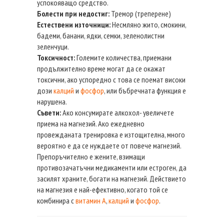
успокояващо средство.
Болести при недостиг:
Тремор (треперене)
Естествени източници:
Несмляно жито, смокини,
бадеми, банани, ядки, семки, зеленолистни
зеленчуци.
Токсичност:
Големите количества, приемани
продължително време могат да се окажат
токсични, ако успоредно с това се поемат високи
дози
калций
и
фосфор
, или бъбречната функция е
нарушена.
Съвети:
Ако консумирате алкохол- увеличете
приема на магнезий. Ако ежедневно
провежданата тренировка е изтощителна, много
вероятно е да се нуждаете от повече магнезий.
Препоръчително е жените, взимащи
противозачатъчни медикаменти или естроген, да
засилят храните, богати на магнезий. Действието
на магнезия е най-ефективно, когато той се
комбинира с
витамин А
,
калций
и
фосфор
.