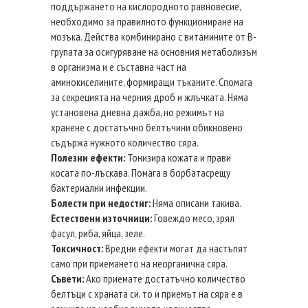
поддържането на кислородното равновесие,
необходимо за правилното функциониране на
мозъка. Действа комбинирано с витамините от В-
групата за осигуряване на основния метаболизъм
в организма и е съставна част на
аминокиселините, формиращи тъканите. Спомага
за секрецията на черния дроб и жлъчката. Няма
установена дневна дажба, но режимът на
хранене с достатъчно белтъчини обикновено
съдържа нужното количество сяра.
Полезни ефекти:
Тонизира кожата и прави
косата по-лъскава. Помага в борбатасрещу
бактериални инфекции.
Болести при недостиг:
Няма описани такива.
Естествени източници:
Говеждо месо, зрял
фасул, риба, яйца, зеле.
Токсичност:
Вредни ефекти могат да настъпят
само при приемането на неорганична сяра.
Съвети:
Ако приемате достатъчно количество
белтъци с храната си, то и приемът на сяра е в