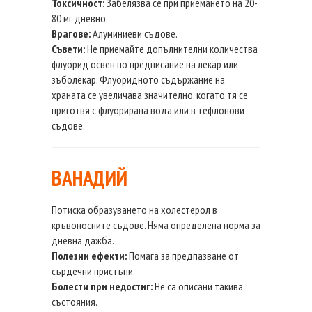
Токсичност:
Забелязва се при приемането на 20-
80 мг дневно.
Врагове:
Алуминиеви съдове.
Съвети:
Не приемайте допълнителни количества
флуорид освен по предписание на лекар или
зъболекар. Флуоридното съдържание на
храната се увеличава значително, когато тя се
приготвя с флуорирана вода или в тефлонови
съдове.
ВАНАДИЙ
Потиска образуването на холестерол в
кръвоносните съдове. Няма определена норма за
дневна дажба.
Полезни ефекти:
Помага за предпазване от
сърдечни пристъпи.
Болести при недостиг:
Не са описани такива
състояния.