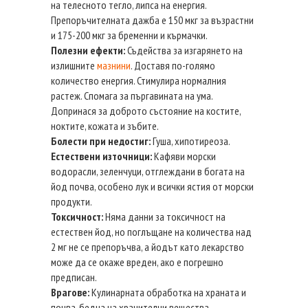
на телесното тегло, липса на енергия.
Препоръчителната дажба е 150 мкг за възрастни
и 175-200 мкг за бременни и кърмачки.
Полезни ефекти:
Съдейства за изгарянето на
излишните
мазнини
. Доставя по-голямо
количество енергия. Стимулира нормалния
растеж. Спомага за пъргавината на ума.
Допринася за доброто състояние на костите,
ноктите, кожата и зъбите.
Болести при недостиг:
Гуша, хипотиреоза.
Естествени източници:
Кафяви морски
водорасли, зеленчуци, отглеждани в богата на
йод почва, особено лук и всички ястия от морски
продукти.
Токсичност:
Няма данни за токсичност на
естествен йод, но поглъщане на количества над
2 мг не се препоръчва, а йодът като лекарство
може да се окаже вреден, ако е погрешно
предписан.
Врагове:
Кулинарната обработка на храната и
почва, бедна на хранителни вещества.