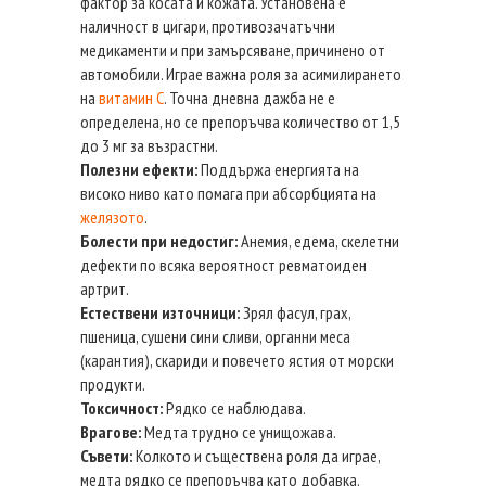
фактор за косата и кожата. Установена е
наличност в цигари, противозачатъчни
медикаменти и при замърсяване, причинено от
автомобили. Играе важна роля за асимилирането
на
витамин С
. Точна дневна дажба не е
определена, но се препоръчва количество от 1,5
до 3 мг за възрастни.
Полезни ефекти:
Поддържа енергията на
високо ниво като помага при абсорбцията на
желязото
.
Болести при недостиг:
Анемия, едема, скелетни
дефекти по всяка вероятност ревматоиден
артрит.
Естествени източници:
Зрял фасул, грах,
пшеница, сушени сини сливи, органни меса
(карантия), скариди и повечето ястия от морски
продукти.
Токсичност:
Рядко се наблюдава.
Врагове:
Медта трудно се унищожава.
Съвети:
Колкото и съществена роля да играе,
медта рядко се препоръчва като добавка.