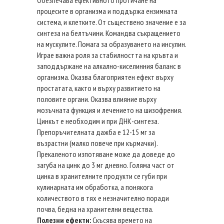
процесите в организма и поддържа ензимната
система, и клетките. От съществено значение е за
синтеза на белтъчини. Командва съкращението
на мускулите. Помага за образуването на инсулин.
Играе важна роля за стабилността на кръвта и
заподдържане на алкално-киселинния баланс в
организма. Оказва благоприятен ефект върху
простатата, както и върху развитието на
половите органи. Оказва влияние върху
мозъчната функция и лечението на шизофрения.
Цинкът е необходим и при ДНК-синтеза.
Препоръчителната дажба е 12-15 мг за
възрастни (малко повече при кърмачки).
Прекаленото изпотяване може да доведе до
загуба на цинк до 3 мг дневно. Голяма част от
цинка в хранителните продукти се губи при
кулинарната им обработка, а понякога
количеството в тях е незначително поради
почва, бедна на хранителни вещества.
Полезни ефекти:
Скъсява времето на