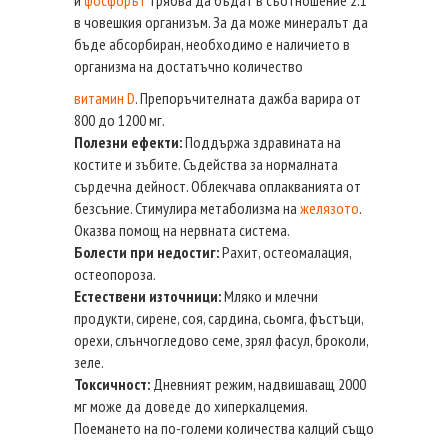
в човешкия организъм. За да може минералът да
бъде абсорбиран, необходимо е наличието в
организма на достатъчно количество
витамин D
. Препоръчителната дажба варира от
800 до 1200 мг.
Полезни ефекти:
Поддържа здравината на
костите и зъбите. Съдейства за нормалната
сърдечна дейност. Облекчава оплакванията от
безсъние. Стимулира метаболизма на
желязото
.
Оказва помощ на нервната система.
Болести при недостиг:
Рахит, остеомалация,
остеопороза.
Естествени източници:
Мляко и млечни
продукти, сирене, соя, сардина, сьомга, фъстъци,
орехи, слънчогледово семе, зрял фасул, броколи,
зеле.
Токсичност:
Дневният режим, надвишаващ 2000
мг може да доведе до хиперкалцемия.
Поемането на по-големи количества калций също