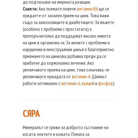
до подтискане на имунната реакция.
Съвети:
Ако поемате повече
витамин В6
ще се
нуждаете от засилен прием на цинк. Това важи
също за алкохолиците и диабетиците. За мъжете
(особено с проблеми с простатата) е
препоръчително да поддържат високо нивото
на цинк в организма си. За жените с проблеми и
нарушения в менструалния цикъл е благоприятно
приемането на цинкова добавка преди да се
прибегне до хормонално лечение. Ако
увеличавате приема на цинк, това означава, че
увеличавате нужадата от
витамин А
. (Цинкът
работи оптимално с
витамин А
,
калций
и
фосфор
).
СЯРА
Минералът се грижи за доброто състояние на
косата, ноктите и кожата. Помага за