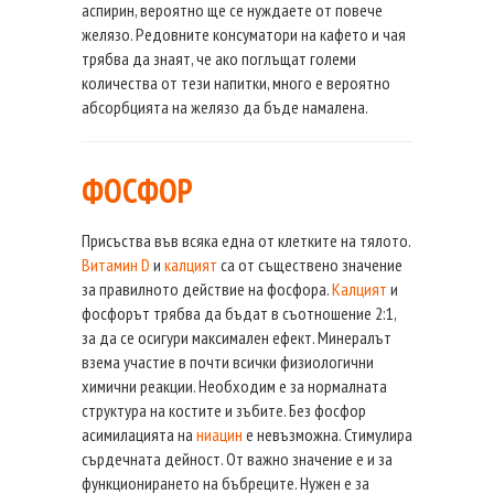
аспирин, вероятно ще се нуждаете от повече
желязо. Редовните консуматори на кафето и чая
трябва да знаят, че ако поглъщат големи
количества от тези напитки, много е вероятно
абсорбцията на желязо да бъде намалена.
ФОСФОР
Присъства във всяка една от клетките на тялото.
Витамин D
и
калцият
са от съществено значение
за правилното действие на фосфора.
Калцият
и
фосфорът трябва да бъдат в съотношение 2:1,
за да се осигури максимален ефект. Минералът
взема участие в почти всички физиологични
химични реакции. Необходим е за нормалната
структура на костите и зъбите. Без фосфор
асимилацията на
ниацин
е невъзможна. Стимулира
сърдечната дейност. От важно значение е и за
функционирането на бъбреците. Нужен е за