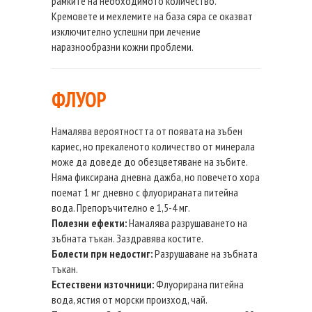
рамките на необходимото количество.
Кремовете и мехлемите на база сяра се оказват
изключително успешни при лечение
наразнообразни кожни проблеми.
ФЛУОР
Намалява вероятността от появата на зъбен
кариес, но прекаленото количество от минерала
може да доведе до обезцветяване на зъбите.
Няма фиксирана дневна дажба, но повечето хора
поемат 1 мг дневно с флуорираната питейна
вода. Препоръчително е 1,5-4 мг.
Полезни ефекти:
Намалява разрушаването на
зъбната тъкан. Заздравява костите.
Болести при недостиг:
Разрушаване на зъбната
тъкан.
Естествени източници:
Флуорирана питейна
вода, ястия от морски произход, чай.