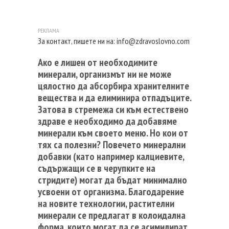
За контакт, пишете ни на:
info@zdravoslovno.com
Ако е лишен от необходимите
минерали, организмът ни не може
цялостно да абсорбира хранителните
вещества и да елиминира отпадъците.
Затова в стремежа си към естествено
здраве е необходимо да добавяме
минерали към своето меню. Но кои от
тях са полезни? Повечето минерални
добавки (като например калциевите,
съдържащи се в черупките на
стридите) могат да бъдат минимално
усвоени от организма. Благодарение
на новите технологии, растителни
минерали се предлагат в колоидална
форма, които могат да се асимилират