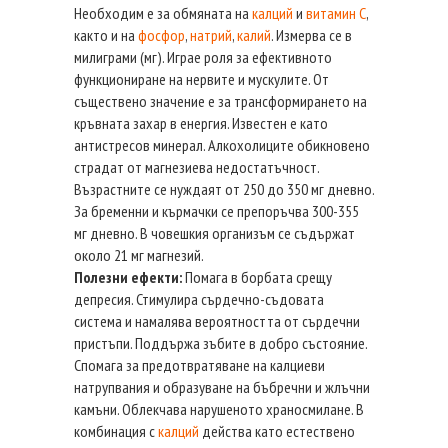
Необходим е за обмяната на
калций
и
витамин С
,
както и на
фосфор
,
натрий
,
калий
. Измерва се в
милиграми (мг). Играе роля за ефективното
функциониране на нервите и мускулите. От
съществено значение е за трансформирането на
кръвната захар в енергия. Известен е като
антистресов минерал. Алкохолиците обикновено
страдат от магнезиева недостатъчност.
Възрастните се нуждаят от 250 до 350 мг дневно.
За бременни и кърмачки се препоръчва 300-355
мг дневно. В човешкия организъм се съдържат
около 21 мг магнезий.
Полезни ефекти:
Помага в борбата срещу
депресия. Стимулира сърдечно-съдовата
система и намалява вероятността от сърдечни
пристъпи. Поддържа зъбите в добро състояние.
Спомага за предотвратяване на калциеви
натрупвания и образуване на бъбречни и жлъчни
камъни. Облекчава нарушеното храносмилане. В
комбинация с
калций
действа като естествено