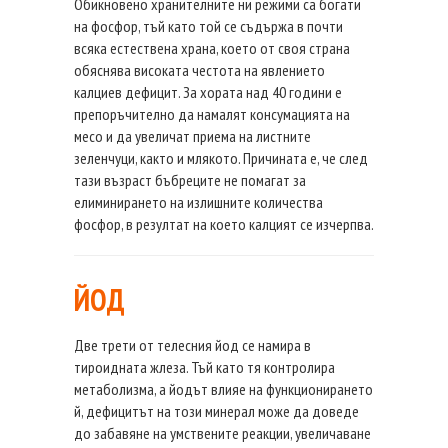
Обикновено хранителните ни режими са богати
на фосфор, тъй като той се съдържа в почти
всяка естествена храна, което от своя страна
обяснява високата честота на явлението
калциев дефицит. За хората над 40 години е
препоръчително да намалят консумацията на
месо и да увеличат приема на листните
зеленчуци, както и млякото. Причината е, че след
тази възраст бъбреците не помагат за
елиминирането на излишните количества
фосфор, в резултат на което калцият се изчерпва.
ЙОД
Две трети от телесния йод се намира в
тироидната жлеза. Тъй като тя контролира
метаболизма, а йодът влияе на функционирането
й, дефицитът на този минерал може да доведе
до забавяне на умствените реакции, увеличаване