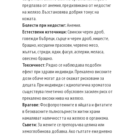
предпазва от анемия, предизвикана от недостиг
на желязо. Възстановява добрия тонус на
кожата.
Болести при недостиг:
Анемия.
Естествени източници:
Свински черен дроб,
говежди бъбреци, сърце и черен дроб, нишесте,
брашно, изсушени праскови, червено месо,
жълтък, стриди, ядки, фасул, аспержи, меласа,
овесено брашно.
Токсичност:
Рядко се наблюдава подобен
ефект при здрави индивиди. Прекалено високите
дози обаче могат да се окажат рисковани за
децата. При индивиди с идиопатична хроматоза
съществува генетично обусловен засилен риск от
прекалено високи нива на желязо.
Врагове:
Фосфопротеините в яйцата и фитатите
в безквасните пълнозърнести житни храни
намаляват наличността на желязо в организма.
Съвети:
За жените се препоръчва целина или
хемоглобинова добавка. Ако гълтате ежедневно