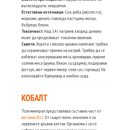
въглехидрати; невралгия.
Естествени източници:
Сол, риба (люспеста),
моркови, цвекло, говежда пастърма, мозък,
бъбреци, бекон.
Токсичност:
Над 14 г натриев хлорид дневно
може да предизвикат токсични явления.
Съвети:
Хората с високо кръвно налягане трябва
да ограничават приема на натрий. Трябва да се
избягват консервирани меса, кренвирши, пушени
солени меса (шунка, бекон, създърма), подправки
(кетчуп, лют червен пипер, соев сос, горчица). Не
използвайте бакпулвер и хлебна сода.
КОБАЛТ
Този минерал представлява съставна част от
витамин В12
. От съществено значение е за
червените кръвни клетки. Организмът си го
набавя от различни хранителни източници.