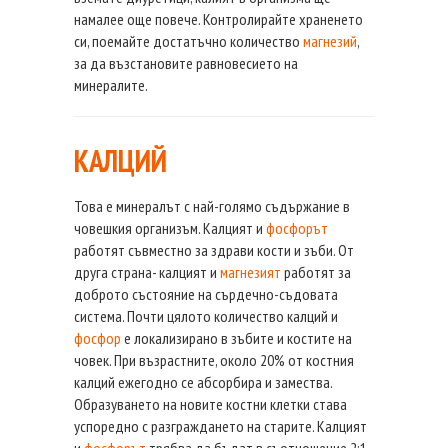
намалее още повече. Контролирайте храненето
си, поемайте достатъчно количество
магнезий
,
за да възстановите равновесието на
минералите.
КАЛЦИЙ
Това е минералът с най-голямо съдържание в
човешкия организъм. Калцият и
фосфорът
работят съвместно за здрави кости и зъби. От
друга страна- калцият и
магнезият
работят за
доброто състояние на сърдечно-съдовата
система. Почти цялото количество калций и
фосфор
е локализирано в зъбите и костите на
човек. При възрастните, около 20% от костния
калций ежегодно се абсорбира и замества.
Образуването на новите костни клетки става
успоредно с разграждането на старите. Калцият
и
фосфорът
трябва да бъдат в съотношение 2:1