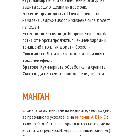
защита срещу отделни видове рак.
Болести при недостиг:
Преждевременно
намалена издръжливост и жизнена сила, болест
на Кешан.
Естествени източници:
Бъбреци, черен дроб,
ястия от морски продукти, пшеничен зародиш,
трици, риба тон, лук, домати, броколи.
Токсичност:
Дози от 5 мг могат да причинят
токсичен ефект.
Врагове:
Кулинарната обработка на храната.
Съвети:
Да се вземат само умерени добавки.
МАНГАН
Спомага за активиране на ензимите, необходими
за правилното усвояване на
витамин А
,
В1
и
С
в
тялото. Съдейства за нормалното състояние на
костната структура. Измерва се в милиграми (мг).