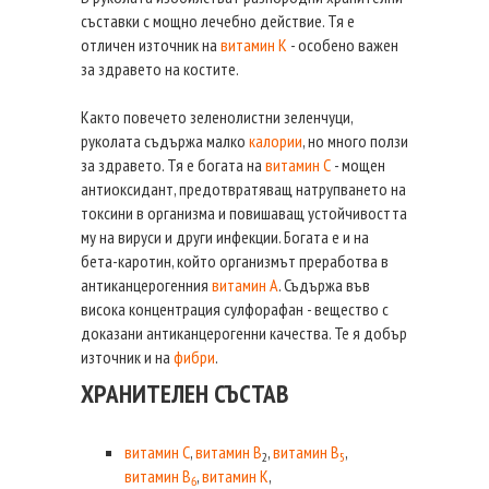
съставки с мощно лечебно действие. Тя е
отличен източник на
витамин К
- особено важен
за здравето на костите.
Както повечето зеленолистни зеленчуци,
руколата съдържа малко
калории
, но много ползи
за здравето. Тя е богата на
витамин С
- мощен
антиоксидант, предотвратяващ натрупването на
токсини в организма и повишаващ устойчивостта
му на вируси и други инфекции. Богата е и на
бета-каротин, който организмът преработва в
антиканцерогенния
витамин А
. Съдържа във
висока концентрация сулфорафан - вещество с
доказани антиканцерогенни качества. Те я добър
източник и на
фибри
.
ХРАНИТЕЛЕН СЪСТАВ
витамин С
,
витамин В
,
витамин В
,
2
5
витамин В
,
витамин К
,
6