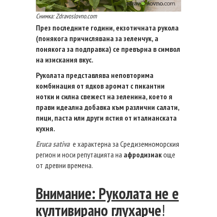
Снимка: Zdravoslovno.com
През последните години, екзотичната рукола
(понякога причислявана за зеленчук, а
понякога за подправка) се превърна в символ
на изискания вкус.
Руколата представлява неповторима
комбинация от ядков аромат с пикантни
нотки и силна свежест на зеленина, което я
прави идеална добавка към различни салати,
пици, паста или други ястия от италианската
кухня.
Eruca sativa
е характерна за Средиземноморския
регион и носи репутацията на
афродизиак
още
от древни времена.
Внимание: Руколата не е
култивирано глухарче
!