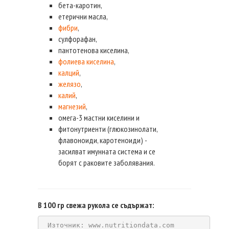
бета-каротин,
етерични масла,
фибри
,
сулфорафан,
пантотенова киселина,
фолиева киселина
,
калций
,
желязо
,
калий
,
магнезий
,
омега-3 мастни киселини и
фитонутриенти (глюкозинолати,
флавоноиди, каротеноиди) -
засилват имунната система и се
борят с раковите заболявания.
В 100 гр свежа рукола се съдържат:
Източник: www.nutritiondata.com