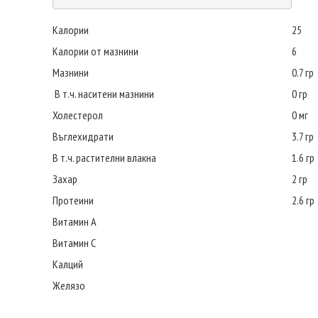
Калории
25
Калории от мазнини
6
Мазнини
0.7 гр
В т.ч. наситени мазнини
0 гр
Холестерол
0 мг
Въглехидрати
3.7 гр
В т.ч. растителни влакна
1.6 гр
Захар
2 гр
Протеини
2.6 гр
Витамин А
Витамин С
Калций
Желязо