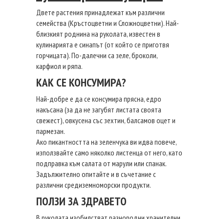
Двете растения принадлежат към различни
семейства (Кръстоцветни и Сложноцветни). Най-
близкият роднина на руколата, известен в
кулинарията е синапът (от който се приготвя
горчицата). По-далечни са зеле, броколи,
карфиол и ряпа.
КАК СЕ КОНСУМИРА?
Най-добре е да се консумира прясна, едро
накъсана (за да не загубят листата своята
свежест), овкусена със зехтин, балсамов оцет и
пармезан.
Ако пикантността на зеленчука ви идва повече,
използвайте само няколко листенца от него, като
подправка към салата от марули или спанак.
Задължително опитайте и в съчетание с
различни средиземноморски продукти.
ПОЛЗИ ЗА ЗДРАВЕТО
В руколата изобилстват разнородни хранителни