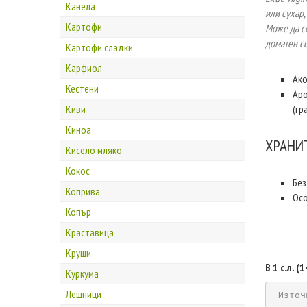
Канела
или сухар,
Картофи
Може да се
доматен со
Картофи сладки
Карфиол
Ако
Кестени
Аро
Киви
(гр
Киноа
ХРАНИ
Кисело мляко
Кокос
Бе
Коприва
Осо
Копър
Краставица
Круши
В 1 с.л. 
Куркума
Лешници
Източ