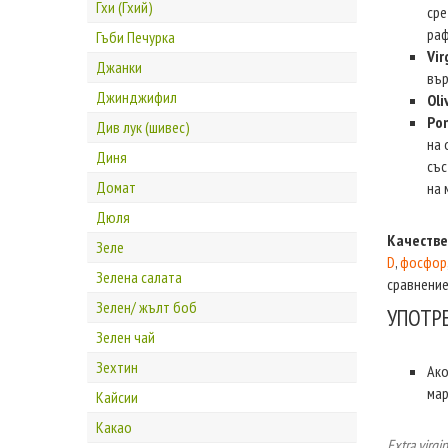
Гхи (Гхий)
сре
раф
Гъби Печурка
Vir
Джанки
вър
Джинджифил
Oli
Po
Див лук (шивес)
на 
Диня
със
Домат
на 
Дюля
Качествен
Зеле
D
,
фосфор
Зелена салата
сравнение
Зелен/ жълт боб
УПОТР
Зелен чай
Зехтин
Ако
мар
Кайсии
Какао
Extra virg