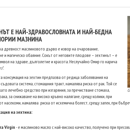
НЪТ Е НАЙ-ЗДРАВОСЛОВНАТА И НАЙ-БЕДНА
ЛОРИИ МАЗНИНА
а древност маслиновото дърво е извор на очарование,
е и магическо обаяние. Сокът от неговите плодове – зехтинът – е
имвол на здраве, дълголетие и красота. Неслучайно Омир го нарича
то
".
а консумация на зехтин предпазва от редица заболявания на
съдовата система, стомашния тракт, намалява риска от рак. Той се
като лечебно средство при изгаряния, за пречистване стомаха,
С
рака, за снижаване на високо кръвно налягане, срещу колики, при
от насекоми, намалява риска от исхемична болест, срещу запек, при бъбре
ация на зехтина:
ra Virgin
- е маслиново масло с най-високо качество, получено при пресов