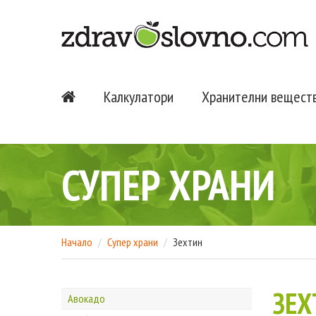
Калкулатори
Хранителни вещест
СУПЕР ХРАНИ
Начало
Супер храни
Зехтин
ЗЕХ
Авокадо