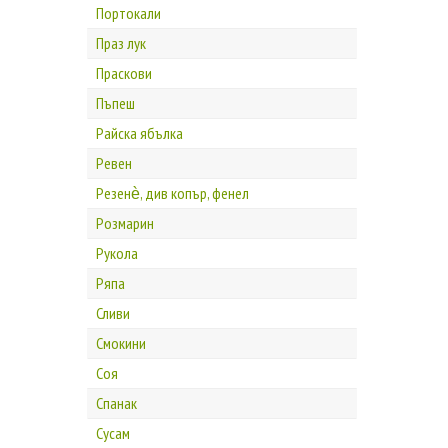
Портокали
Праз лук
Праскови
Пъпеш
Райска ябълка
Ревен
Резенѐ, див копър, фенел
Розмарин
Рукола
Ряпа
Сливи
Смокини
Соя
Спанак
Сусам