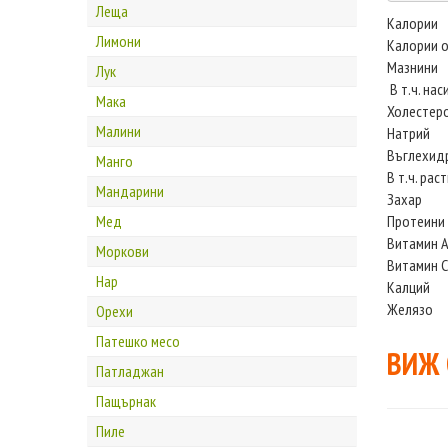
Леща
Калории
Лимони
Калории о
Мазнини
Лук
В т.ч. на
Мака
Холестер
Малини
Натрий
Въглехид
Манго
В т.ч. рас
Мандарини
Захар
Мед
Протеини
Витамин 
Моркови
Витамин С
Нар
Калций
Желязо
Орехи
Патешко месо
ВИЖ
Патладжан
Пащърнак
Пиле