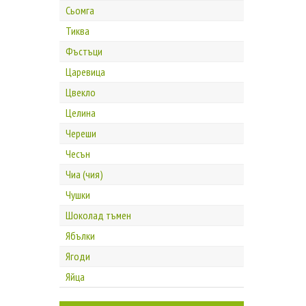
Сьомга
Тиква
Фъстъци
Царевица
Цвекло
Целина
Череши
Чесън
Чиа (чия)
Чушки
Шоколад тъмен
Ябълки
Ягоди
Яйца