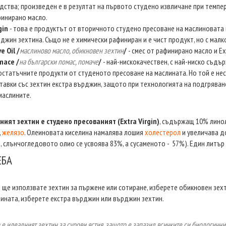
дства; произведен е в резултат на първото студено извличане при темпер
инирано масло.
gin
- това е продуктът от вторичното студено пресоване на маслиновата к
джин зехтина. Също не е химически рафиниран и е чист продукт, но с малк
ve Oil /
маслиново масло, обикновен зехтин
/
- смес от рафинирано масло и Ext
mace /
на български помас, помаче
/
- най-нискокачествен, с най-ниско съдъ
остатъчните продукти от студеното пресоване на маслината. Но той е не
тавки със зехтин екстра върджин, защото при технологията на подгряван
маслините.
ият зехтин е студено пресованият (Extra Virgin)
, съдържащ 10% линол
,
желязо
. Олеиновата киселина намалява лошия
холестерол
и увеличава д
, слънчогледовото олио се усвоява 83%, а сусаменото - 57%). Един литър 
ЕБА
 ще използвате зехтин за пържене или сотиране, изберете обикновен зехт
ината, изберете екстра върджин или върджин зехтин.
in е идеалният зехтин за сурови ястия, защото е запазил всичките си биологичн