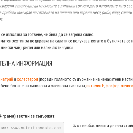
 сварени заленчуци; да го смесите с лимонов сок или да го използвате като със
 прибави към края на готвенето на печени или варени меса, риби, яйца, салати
с.
 се използва за готвене, не бива да се загрява силно.
матен зехтин за подправка на салати се получава, когато в бутилката се
адински чай), риган или малки люти чушки.
ТЕЛНА ИНФОРМАЦИЯ
з
натрий
и
холестерол
(поради голямото съдържание на ненаситени мастни
бено богат е на линолова и олеинова киселина,
витамин Е
,
фосфор
,
желяз
(14 грама) зехтин се съдържат:
% от необходимата дневна стой
ник: www.nutritiondata.com