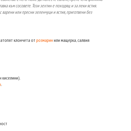
тавка към сосовете. Този зехтин е походящ и за леки ястия.
 с варени или пресни зеленчуци и ястия, приготвени без
 натопят клончета от
розмарин
или мащерка, салвия
 киселини).
о
.
ност