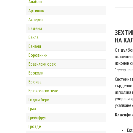
Алабаш
Артишок
Аспержи
Бадеми
ЗЕХТИ
Бакла
НА КА
Банани
От дълбок
Боровинки
възхищени
изконен с
Бразилски орех
"
течно зла
Броколи
Системнат
Брюква
сърдечно-
Брюкселско зеле
използва 
уморени к
Годжи бери
ухапване 
Грах
Класифик
Грейпфрут
Грозде
Ext