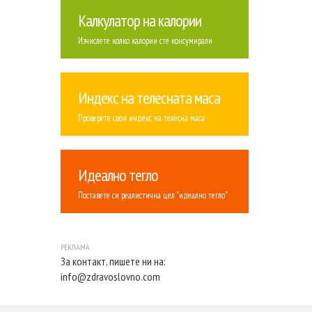
Калкулатор на калории
Изчислете колко калории сте консумирали
Индекс на телесната маса
Проверете своя индекс на телесна маса
Идеално тегло
Поставете си реалистична цел "идеално тегло"
За контакт, пишете ни на:
info@zdravoslovno.com