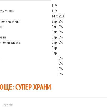
119
т мазнини
119
14 гр
21%
ситени мазнини
2 гр
9%
ол
0 мг
0%
0 мг
0%
рати
0 гр
0%
тителни влакна
0 гр
0%
0 гр
0 гр
А
0%
0%
0%
0%
 ОЩЕ:
СУПЕР ХРАНИ