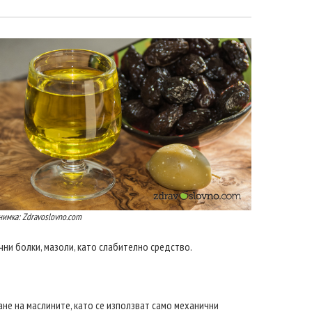
нимка: Zdravoslovno.com
чни болки, мазоли, като слабително средство.
ане на маслините, като се използват само механични