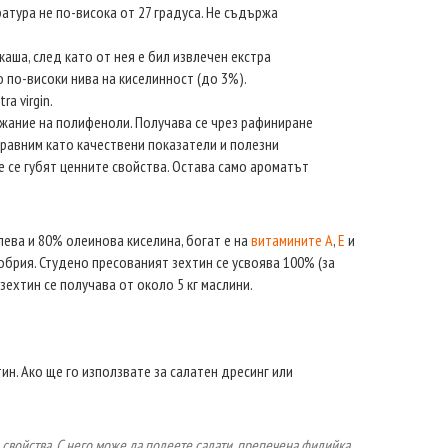
атура не по-висока от 27 градуса. Не съдържа
аша, след като от нея е бил извлечен екстра
о по-високи нива на киселинност (до 3%).
ra virgin.
ржание на полифеноли. Получава се чрез рафиниране
сравним като качествени показатели и полезни
е се губят ценните свойства. Остава само ароматът
ева и 80% олеинова киселина, богат е на
витамините A
,
E
и
обрия. Студено пресованият зехтин се усвоява 100% (за
зехтин се получава от около 5 кг маслини.
ин. Ако ще го използвате за салатен дресинг или
и свойства. С него може да полеете салати, препечена филийка