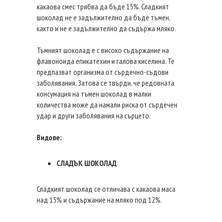
какаова смес трябва да бъде 15%. Сладкият
шоколад не е задължително да бъде тъмен,
както и не е задължително да съдържа мляко.
Тъмният шоколад е с високо съдържание на
флавоноида епикатехин и галова киселина. Те
предпазват организма от сърдечно-съдови
заболявания. Затова се твърди, че редовната
консумация на тъмен шоколад в малки
количества може да намали риска от сърдечен
удар и други заболявания на сърцето.
Видове:
СЛАДЪК ШОКОЛАД
Сладкият шоколад се отличава с какаова маса
над 15% и съдържание на мляко под 12%.