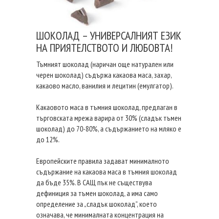
ШОКОЛАД – УНИВЕРСАЛНИЯТ ЕЗИК
НА ПРИЯТЕЛСТВОТО И ЛЮБОВТА!
Тъмният шоколад (наричан още натурален или
черен шоколад) съдържа какаова маса, захар,
какаово масло, ванилия и лецитин (емулгатор).
Какаовото маса в тъмния шоколад, предлаган в
търговската мрежа варира от 30% (сладък тъмен
шоколад) до 70-80%, а съдържанието на мляко е
до 12%.
Европейските правила задават минималното
съдържание на какаова маса в тъмния шоколад
да бъде 35%. В САЩ пък не съществува
дефиниция за тъмен шоколад, а има само
определение за „сладък шоколад”, което
означава, че минималната концентрация на