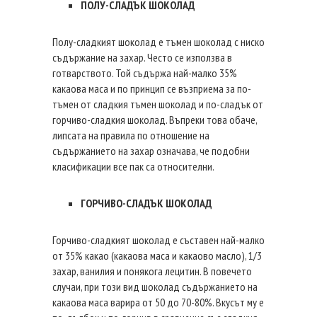
ПОЛУ-СЛАДЪК ШОКОЛАД
Полу-сладкият шоколад е тъмен шоколад с ниско
съдържание на захар. Често се използва в
готварството. Той съдържа най-малко 35%
какаова маса и по принцип се възприема за по-
тъмен от сладкия тъмен шоколад и по-сладък от
горчиво-сладкия шоколад. Въпреки това обаче,
липсата на правила по отношение на
съдържанието на захар означава, че подобни
класификации все пак са относителни.
ГОРЧИВО-СЛАДЪК ШОКОЛАД
Горчиво-сладкият шоколад е съставен най-малко
от 35% какао (какаова маса и какаово масло), 1/3
захар, ванилия и понякога лецитин. В повечето
случаи, при този вид шоколад съдържанието на
какаова маса варира от 50 до 70-80%. Вкусът му е