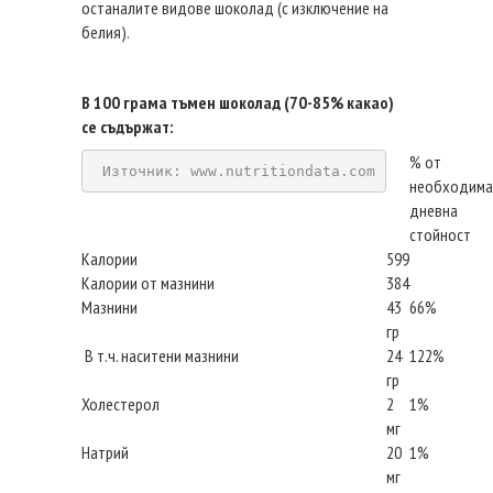
останалите видове шоколад (с изключение на
белия).
В 100 грама тъмен шоколад (70-85% какао)
се съдържат:
% от
Източник: www.nutritiondata.com
необходима
дневна
стойност
Калории
599
Калории от мазнини
384
Мазнини
43
66%
гр
В т.ч. наситени мазнини
24
122%
гр
Холестерол
2
1%
мг
Натрий
20
1%
мг