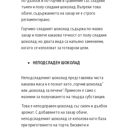
по-дълбок и по-горчив в сравнение със сладкия
тъмен и полу-сладкия шоколад. Въпреки това
обаче, съдържанието на захар не е строго
регламентирано.
Горчиво-сладкият шоколад съдържа по-малко
захар и повече какаова течност от полу-сладкия
шоколад, но двата вида са напълно заменяеми,
когато се използват за готварски цели.
НЕПОДСЛАДЕН ШОКОЛАД
Неподсладеният шоколад представлява чиста
какаова маса и е познат като „горчив шоколад”
или „шоколад за печене”. Примесен е само с
мазнини за получаването на твърда субстанция.
Това е неподправен шоколад със силен и дълбок
аромат. С добавянето на захар обаче,
неподсладеният шоколад се използва като база
при приготвянето на торти, бисквити и