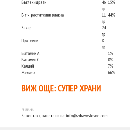
Въглехидрати
46
15%
гр
В т.ч. растителни влакна
11
44%
гр
Захар
24
гр
Протеини
8
гр
Витамин А
1%
Витамин С
0%
Калций
7%
Желязо
66%
ВИЖ ОЩЕ:
СУПЕР ХРАНИ
За контакт, пишете ни на:
info@zdravoslovno.com