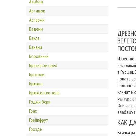
Алабаш
Артишок
Аспержи
Бадеми
ДРЕВН
Бакла
ЗЕЛЕТО
Банани
ПОСТОЯ
Боровинки
Известно 
Бразилски орех
населяващ
в Гърция, 
Броколи
новата ер
Брюква
Балкански
климат и 
Брюкселско зеле
култура в
Годжи бери
Описани с
Грах
алабашът
Грейпфрут
КАК ДА
Грозде
Всички ра