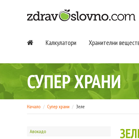
Калкулатори
Хранителни вещест
СУПЕР ХРАНИ
Начало
Супер храни
Зеле
ЗЕЛ
Авокадо