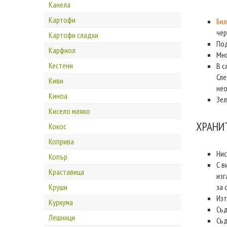
Канела
Картофи
Бил
чер
Картофи сладки
Под
Карфиол
Мно
Кестени
В с
Сле
Киви
нео
Киноа
Зел
Кисело мляко
ХРАНИ
Кокос
Коприва
Нис
Копър
С в
Краставица
изг
Круши
за
Изт
Куркума
Съ
Лешници
Съ