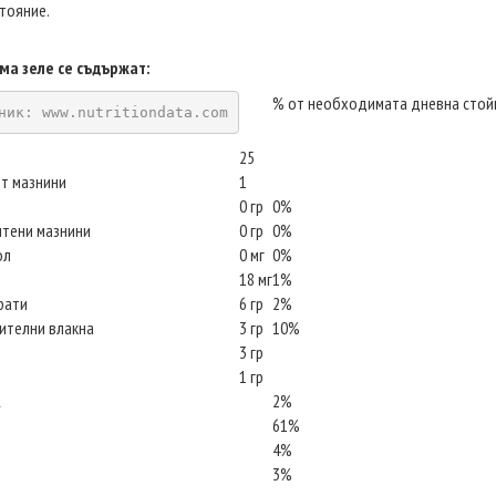
тояние.
ма зеле се съдържат:
% от необходимата дневна стой
ник: www.nutritiondata.com
25
т мазнини
1
0 гр
0%
ситени мазнини
0 гр
0%
ол
0 мг
0%
18 мг
1%
рати
6 гр
2%
тителни влакна
3 гр
10%
3 гр
1 гр
А
2%
61%
4%
3%