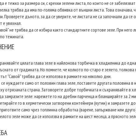
да е тежко за размера си, с крехки зелени листа, по които не се забелязва
зелка трябва да има по-голяма обвивка от външни листа. Това означава, ч
и. Проверете дъното, за да се уверите, че листата не са започнали да се 
т е увяхнал.
авой" не трябва да се избира както стандартните сортове зеле. При него
 по тежината.
НЕНИЕ
ранявайте цялата глава зеле в найлонова торбичка в хладилника до една
ъснато от градината. Но помнете, че колкото по-старо е зелето, толкова 
тът "Савой" трябва да се използва в рамките на няколко дни.
 се нуждаете само от половин глава зеле, поставете другата половина в
ху отрязаната страна. Затоворете добре торбичката и съхранявайте в х
да замразите зеле: нарежете го на дребни парченца и бланширайте за 2 м
етирайте го в херметически затворени контейнери (кутии) и замразете до
приготвите само чрез топлинна обработка (варене, запържване или друго)
елото зеле може да се използва в рамките на шест месеца, а прясното зел
ЕБА