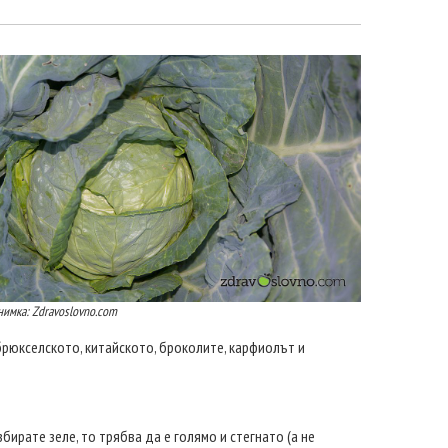
нимка: Zdravoslovno.com
брюкселското, китайското, броколите, карфиолът и
ирате зеле, то трябва да е голямо и стегнато (а не