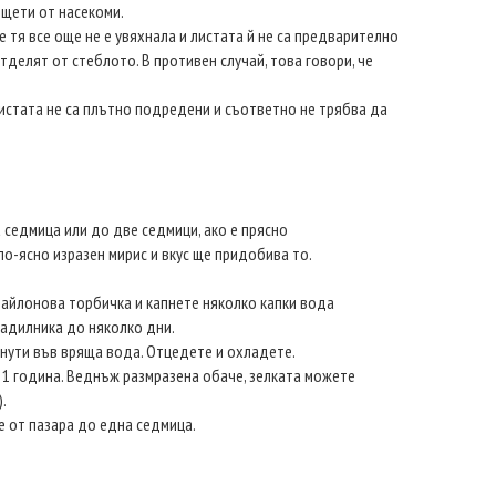
т щети от насекоми.
е тя все още не е увяхнала и листата й не са предварително
отделят от стеблото. В противен случай, това говори, че
 листата не са плътно подредени и съответно не трябва да
 седмица или до две седмици, ако е прясно
по-ясно изразен мирис и вкус ще придобива то.
 найлонова торбичка и капнете няколко капки вода
ладилника до няколко дни.
инути във вряща вода. Отцедете и охладете.
 1 година. Веднъж размразена обаче, зелката можете
.
е от пазара до една седмица.