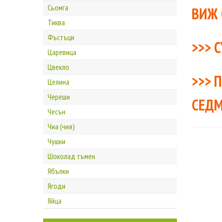
Сьомга
ВИЖ 
Тиква
Фъстъци
>>>
С
Царевица
Цвекло
>>>
П
Целина
Череши
СЕД
Чесън
Чиа (чия)
Чушки
Шоколад тъмен
Ябълки
Ягоди
Яйца