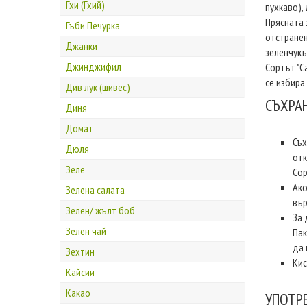
Гхи (Гхий)
пухкаво), 
Прясната 
Гъби Печурка
отстранен
Джанки
зеленчукъ
Джинджифил
Сортът "С
се избира
Див лук (шивес)
СЪХРА
Диня
Домат
Съх
Дюля
отк
Зеле
Сор
Ако
Зелена салата
вър
Зелен/ жълт боб
За 
Зелен чай
Пак
да 
Зехтин
Кис
Кайсии
Какао
УПОТР