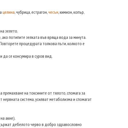
са
целина
, чубрица, естрагон,
чесън
, кимион, копър,
на зелето.
е, ако потипите зелката във вряща вода за минута.
Повторете процедурата толкова пъти, колкото е
и да се консумира в суров вид.
а премахване на токсините от тялото, спомага за
ват нервната система, усилват метаболизма и спомагат
на акне).
ддържат дебелото черво в добро здравословно