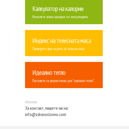
Калкулатор на калории
Изчислете колко калории сте консумирали
Индекс на телесната маса
Проверете своя индекс на телесна маса
Идеално тегло
Поставете си реалистична цел "идеално тегло"
За контакт, пишете ни на:
info@zdravoslovno.com