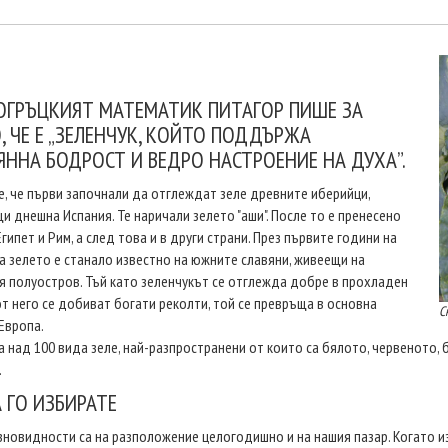
ОГРЪЦКИЯТ МАТЕМАТИК ПИТАГОР ПИШЕ ЗА
, ЧЕ Е „ЗЕЛЕНЧУК, КОЙТО ПОДДЪРЖА
ННА БОДРОСТ И ВЕДРО НАСТРОЕНИЕ НА ДУХА”.
е, че първи започнали да отглеждат зеле древните иберийци,
и днешна Испания. Те наричали зелето "аши". После то е пренесено
Египет и Рим, а след това и в други страни. През първите години на
а зелето е станало известно на южните славяни, живеещи на
я полуостров. Тъй като зеленчукът се отглежда добре в прохладен
от него се добиват богати реколти, той се превръща в основна
С
 Европа.
а над 100 вида зеле, най-разпространени от които са бялото, червеното, 
.
 ГО ИЗБИРАТЕ
зновидности са на разположение целогодишно и на нашия пазар. Когато изб