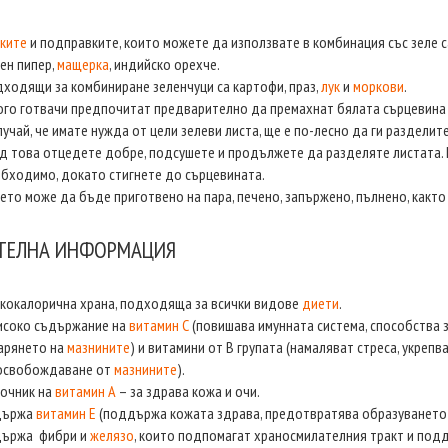
ките
и подправките, които можете да използвате в комбинация със зеле 
ен пипер,
мащерка
, индийско орехче.
ходящи за комбиниране зеленчуци са картофи, праз,
лук
и
моркови
.
го готвачи предпочитат предварително да премахнат бялата сърцевина 
лучай, че имате нужда от цели зелеви листа, ще е по-лесно да ги разделит
д това отцедете добре, подсушете и продължете да разделяте листата. 
бходимо, докато стигнете до сърцевината.
ето може да бъде приготвено на пара, печено, запържено, пълнено, както 
ТЕЛНА ИНФОРМАЦИЯ
кокалорична храна, подходяща за всички видове
диети
.
исоко съдържание на
витамин С
(повишава имунната система, способства з
арянето на
мазнините
) и витамини от В групата (намаляват стреса, укреп
 освобождаване от
мазнините
).
очник на
витамин А
– за здрава кожа и очи.
държа
витамин Е
(поддържа кожата здрава, предотвратява образуването 
държа фибри и
желязо
, които подпомагат храносмилателния тракт и по