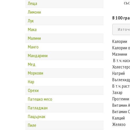
със
Леща
Лимони
В 100 гра
Лук
Мака
Източ
Малини
Калории
Манго
Калории о
Мазнини
Мандарини
В т.ч. на
Мед
Холестер
Моркови
Натрий
Въглехид
Нар
В т.ч. рас
Орехи
Захар
Протеини
Патешко месо
Витамин 
Патладжан
Витамин С
Пащърнак
Калций
Желязо
Пиле