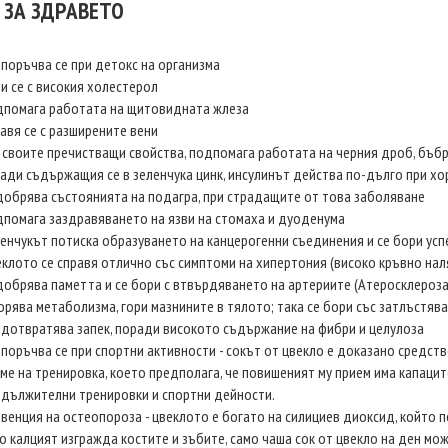
 ЗА ЗДРАВЕТО
поръчва се при детокс на организма
и се с високия холестерол
помага работата на щитовидната жлеза
авя се с разширените вени
 своите пречистващи свойства, подпомага работата на черния дроб, бъбр
ади съдържащия се в зеленчука цинк, инсулинът действа по-дълго при х
обрява състоянията на подагра, при страдащите от това заболяване
помага заздравяването на язви на стомаха и дуоденума
енчукът потиска образуването на канцерогенни съединения и се бори ус
клото се справя отлично със симптоми на хипертония (високо кръвно нал
обрява паметта и се бори с втвърдяването на артериите (Атеросклероз
орява метаболизма, гори мазнините в тялото; така се бори със затлъстяв
дотвратява запек, поради високото съдържание на фибри и целулоза
поръчва се при спортни активности - сокът от цвекло е доказано средств
ме на тренировка, което предполага, че повишеният му прием има капац
дължителни тренировки и спортни дейности.
венция на остеопороза - цвеклото е богато на силициев диоксид, който 
о калцият изгражда костите и зъбите, само чаша сок от цвекло на ден мо