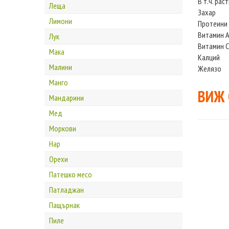
В т.ч. рас
Леща
Захар
Лимони
Протеини
Витамин 
Лук
Витамин С
Мака
Калций
Малини
Желязо
Манго
ВИЖ
Мандарини
Мед
Моркови
Нар
Орехи
Патешко месо
Патладжан
Пащърнак
Пиле