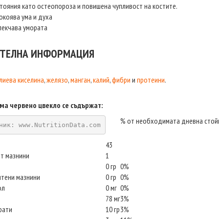
тояния като остеопороза и повишена чупливост на костите.
окоява ума и духа
екчава умората
ТЕЛНА ИНФОРМАЦИЯ
иева киселина
,
желязо
,
манган
,
калий
,
фибри
и
протеини
.
ама червено цвекло се съдържат
:
% от необходимата дневна стой
ник: www.NutritionData.com
43
т мазнини
1
0 гр
0%
ситени мазнини
0 гр
0%
ол
0 мг
0%
78 мг
3%
рати
10 гр
3%