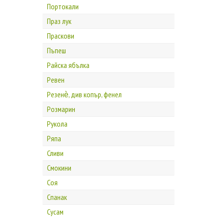
Портокали
Праз лук
Праскови
Пъпеш
Райска ябълка
Ревен
Резенѐ, див копър, фенел
Розмарин
Рукола
Ряпа
Сливи
Смокини
Соя
Спанак
Сусам