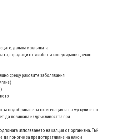
еците, далака и жлъчката
ората, страдащи от диабет и консумиращи цвекло
пешно срещу раковите заболявания
ягане)
а)
ането
о за подобряване на оксигенацията на мускулите по
итет да повишава издръжливостта при
подпомага използването на калция от организма. Тъй
же да помогне за предотвратяване на някои