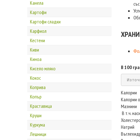
Канела
със
Усп
Картофи
Обл
Картофи сладки
Карфиол
ХРАНИ
Кестени
Киви
Фол
Киноа
В 100 гр
Кисело мляко
Кокос
Източ
Коприва
Калории
Копър
Калории о
Краставица
Мазнини
В т.ч. на
Круши
Холестер
Куркума
Натрий
Въглехид
Лешници