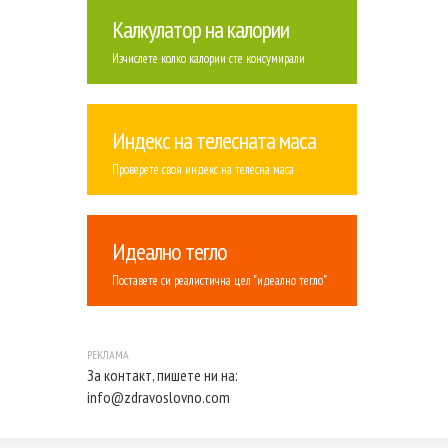
Калкулатор на калории
Изчислете колко калории сте консумирали
Индекс на телесната маса
Проверете своя индекс на телесна маса
Идеално тегло
Поставете си реалистична цел "идеално тегло"
За контакт, пишете ни на:
info@zdravoslovno.com