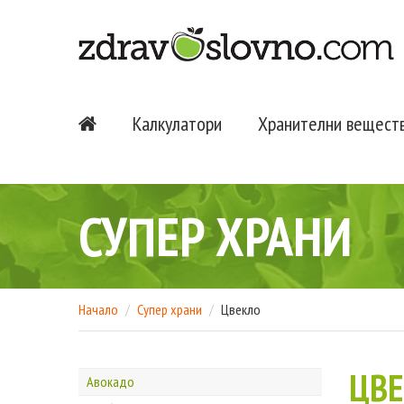
Калкулатори
Хранителни вещест
СУПЕР ХРАНИ
Начало
Супер храни
Цвекло
ЦВ
Авокадо