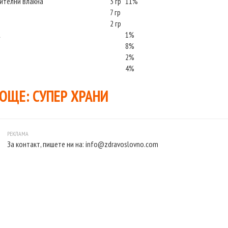
тителни влакна
3 гр
11%
7 гр
2 гр
А
1%
8%
2%
4%
 ОЩЕ:
СУПЕР ХРАНИ
За контакт, пишете ни на:
info@zdravoslovno.com