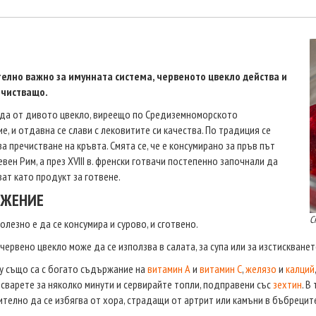
елно важно за имунната система, червеното цвекло действа и
чистващо.
да от дивото цвекло, виреещо по Средиземноморското
е, и отдавна се слави с лековитите си качества. По традиция се
за пречистване на кръвта. Смята се, че е консумирано за пръв път
вен Рим, а през XVIII в. френски готвачи постепенно започнали да
ват като продукт за готвене.
ОЖЕНИЕ
С
олезно е да се консумира и сурово, и сготвено.
червено цвекло може да се използва в салата, за супа или за изстискванет
у също са с богато съдържание на
витамин А
и
витамин С
,
желязо
и
калций
 сварете за няколко минути и сервирайте топли, подправени със
зехтин
. В
телно да се избягва от хора, страдащи от артрит или камъни в бъбрецит