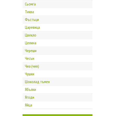
Сьомга
Тиква
Фъстъци
Царевица
Цвекло
Целина
Череши
Чесън
Чиа (чия)
Чушки
Шоколад тъмен
Ябълки
Ягоди
Яйца