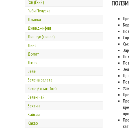
ПОЛЗИ
Гхи (Гхий)
Гъби Печурка
Пре
Джанки
Бор
Джинджифил
Под
Див лук (шивес)
Спр
Със
Диня
Зар
Домат
Под
Дюля
Под
Зел
Зеле
Цве
Зелена салата
Под
Уск
Зелен/ жълт боб
Пре
Зелен чай
Пре
Зехтин
вре
про
Кайсии
Пре
Какао
кат