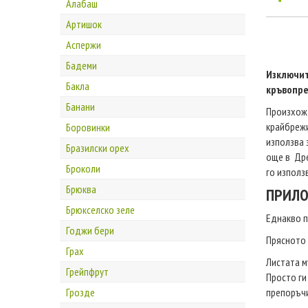
Алабаш
Артишок
Аспержи
Бадеми
Изключит
Бакла
кръвопре
Банани
Произхож
крайбрежи
Боровинки
използва 
Бразилски орех
още в Дре
Броколи
го използ
Брюква
ПРИЛ
Брюкселско зеле
Еднакво п
Годжи бери
Прясното 
Грах
Листата м
Грейпфрут
Просто ги
Грозде
препоръчи