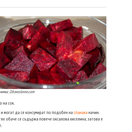
нимка: Zdravoslovno.com
о на сок.
, и могат да се консумират по подобен на
спанака
начин.
 тях обаче се съдържа повече оксалова киселина, затова е
е.