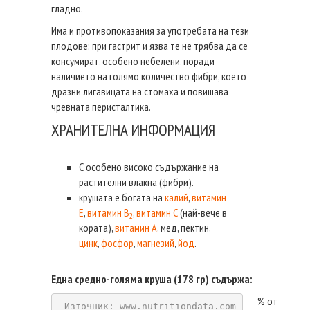
гладно.
Има и противопоказания за употребата на тези
плодове: при гастрит и язва те не трябва да се
консумират, особено небелени, поради
наличието на голямо количество фибри, което
дразни лигавицата на стомаха и повишава
чревната перисталтика.
ХРАНИТЕЛНА ИНФОРМАЦИЯ
С особено високо съдържание на
растителни влакна (фибри).
крушата е богата на
калий
,
витамин
Е
,
витамин B
,
витамин C
(най-вече в
2
кората),
витамин А
, мед, пектин,
цинк
,
фосфор
,
магнезий
,
йод
.
Една средно-голяма круша (178 гр) съдържа:
% от
Източник: www.nutritiondata.com