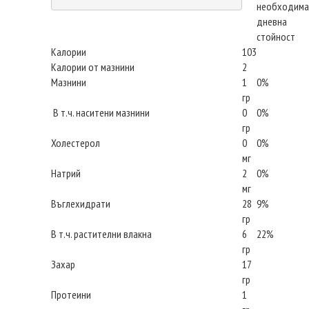
необходима
дневна
стойност
Калории
103
Калории от мазнини
2
Мазнини
1
0%
гр
В т.ч. наситени мазнини
0
0%
гр
Холестерол
0
0%
мг
Натрий
2
0%
мг
Въглехидрати
28
9%
гр
В т.ч. растителни влакна
6
22%
гр
Захар
17
гр
Протеини
1