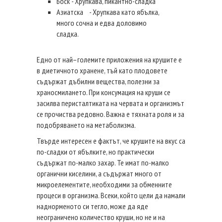
Боск - Хрупкава, пикантно-сладка
Азиатска - Хрупкава като ябълка,
много сочна и едва доловимо
сладка.
Едно от най–големите приложения на крушите е
в диетичното хранене, тъй като плодовете
съдържат дъбилни вещества, полезни за
храносмилането. При консумация на круши се
засилва перисталтиката на червата и организмът
се прочиства редовно. Важна е тяхната роля и за
подобряването на метаболизма.
Твърде интересен е фактът, че крушите на вкус са
по-сладки от ябълките, но практически
съдържат по-малко захар. Те имат по-малко
органични киселини, а съдържат много от
микроелементите, необходими за обменните
процеси в организма. Всеки, който цели да намали
наднорменото си тегло, може да яде
неограничено количество круши, но не и на