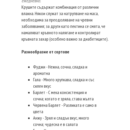
ежедневно.
Крушите съдържат комбинация от различни
влакна. Някои служат за натрупване на маса,
необходима за преодоляване на чревни
заболявания; за други като пектина се смята, че
намаляват кръвното налягане и контролират
кръвната захар (особено важно за диабетиците).
Разнообразие от сортове
Фуджи - Нежна, сочна, сладка и
ароматна
Гала - Много хрупкава, сладка и със
силен вкус
Барлет - С мека консистенция и
сочна; когато е зряла, става жълта
Червена Барлет - Разликата е само в
цвета
Анжу - Зрял и сладък вкус, много
сочна; чудесна е в салата