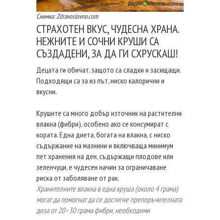
Снимка: Zdravoslovno.com
СТРАХОТЕН ВКУС, ЧУДЕСНА ХРАНА.
НЕЖНИТЕ И СОЧНИ КРУШИ СА
СЪЗДАДЕНИ, ЗА ДА ГИ СХРУСКАШ!
Децата ги обичат, защото са сладки и засищащи.
Подходящи са за из път, ниско калорични и
вкусни.
Крушите са много добър източник на растителни
влакна (фибри), особено ако се консумират с
кората. Една диета, богата на влакна, с ниско
съдържание на мазнини и включваща минимум
пет хранения на ден, съдържащи плодове или
зеленчуци, е чудесен начин за ограничаване
риска от заболяване от рак.
Хранителните влакна в една круша (около 4 грама)
могат да помогнат да се достигне препоръчителната
доза от 20–30 грама фибри, необходими