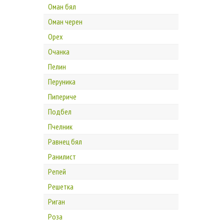
Оман бял
Оман черен
Орех
Очанка
Пелин
Перуника
Пипериче
Подбел
Пчелник
Равнец бял
Ранилист
Репей
Решетка
Риган
Роза