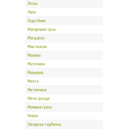
Леска
Липа
Лудо биле
Магарешки трън
Магданоз
Мак полски
Малина
Маточина
Мащерка
Мента
Метличина
Мечо грозде
Момина сълза
Невен
Овчарска торбичка