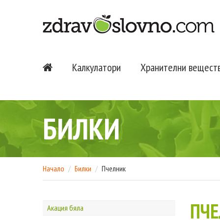
Калкулатори
Хранителни вещест
БИЛКИ
Начало
Билки
Пчелник
ПЧ
Акация бяла