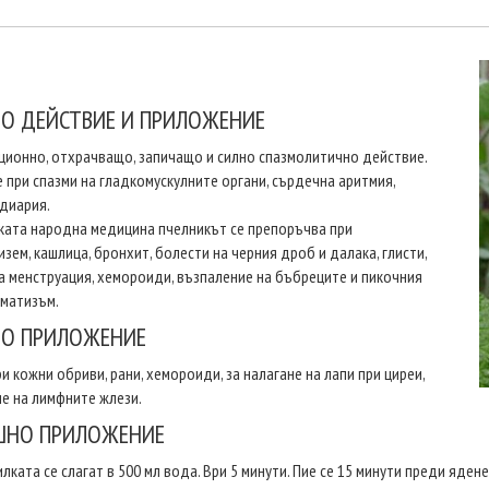
НО ДЕЙСТВИЕ И ПРИЛОЖЕНИЕ
ионно, отхрачващо, запичащо и силно спазмолитично действие.
е при спазми на гладкомускулните органи, сърдечна аритмия,
диария.
ката народна медицина пчелникът се препоръчва при
зем, кашлица, бронхит, болести на черния дроб и далака, глисти,
 менструация, хемороиди, възпаление на бъбреците и пикочния
вматизъм.
О ПРИЛОЖЕНИЕ
ри кожни обриви, рани, хемороиди, за налагане на лапи при циреи,
е на лимфните жлези.
ШНО ПРИЛОЖЕНИЕ
билката се слагат в 500 мл вода. Ври 5 минути. Пие се 15 минути преди ядене