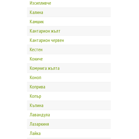
Изсипливче
Калина
Камшик
Кантарион жълт
Кантарион червен
Кестен
Кокиче
Комунига жълта
Коноп
Коприва
Копър
Къпина
Лавандула
Лазаркиня
Лайка