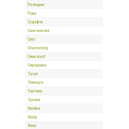
Розмарин
Ружа
Седефче
Синя жлъчка
Слез
Слънчоглед
Смин жълт
Смрадлика
Татул
Теменуга
Тинтява
Трънка
Хвойна
Хвощ
Хмел