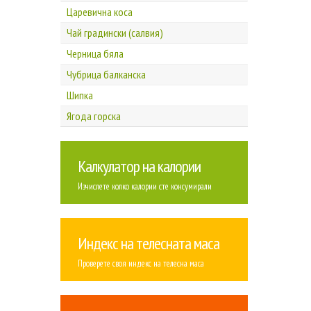
Царевична коса
Чай градински (салвия)
Черница бяла
Чубрица балканска
Шипка
Ягода горска
Калкулатор на калории
Изчислете колко калории сте консумирали
Индекс на телесната маса
Проверете своя индекс на телесна маса