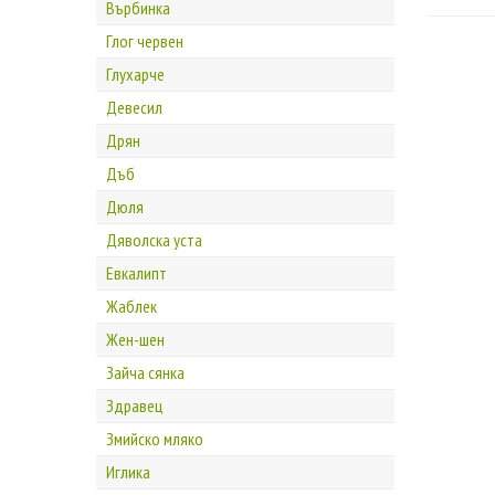
Върбинка
Глог червен
Глухарче
Девесил
Дрян
Дъб
Дюля
Дяволска уста
Евкалипт
Жаблек
Жен-шен
Зайча сянка
Здравец
Змийско мляко
Иглика