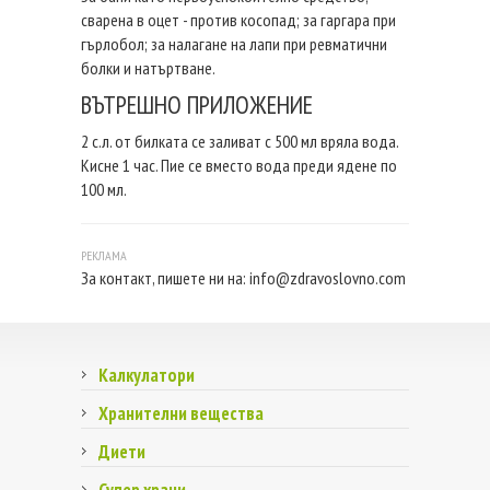
сварена в оцет - против косопад; за гаргара при
гърлобол; за налагане на лапи при ревматични
болки и натъртване.
ВЪТРЕШНО ПРИЛОЖЕНИЕ
2 с.л. от билката се заливат с 500 мл вряла вода.
Кисне 1 час. Пие се вместо вода преди ядене по
100 мл.
За контакт, пишете ни на:
info@zdravoslovno.com
Калкулатори
Хранителни вещества
Диети
Супер храни