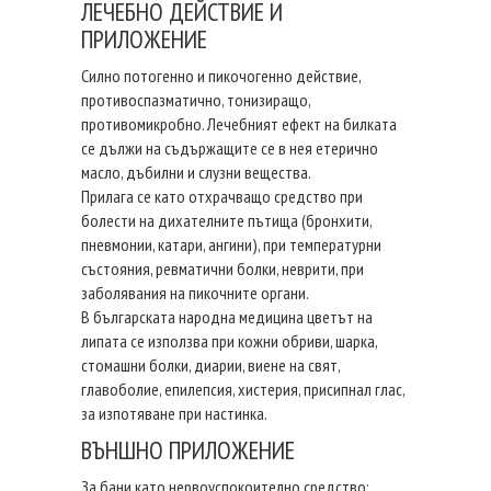
ЛЕЧЕБНО ДЕЙСТВИЕ И
ПРИЛОЖЕНИЕ
Силно потогенно и пикочогенно действие,
противоспазматично, тонизиращо,
противомикробно. Лечебният ефект на билката
се дължи на съдържащите се в нея етерично
масло, дъбилни и слузни вещества.
Прилага се като отхрачващо средство при
болести на дихателните пътища (бронхити,
пневмонии, катари, ангини), при температурни
състояния, ревматични болки, неврити, при
заболявания на пикочните органи.
В българската народна медицина цветът на
липата се използва при кожни обриви, шарка,
стомашни болки, диарии, виене на свят,
главоболие, епилепсия, хистерия, присипнал глас,
за изпотяване при настинка.
ВЪНШНО ПРИЛОЖЕНИЕ
За бани като нервоуспокоително средство;