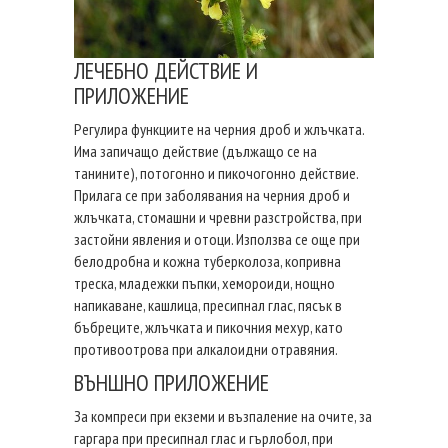
ЛЕЧЕБНО ДЕЙСТВИЕ И
ПРИЛОЖЕНИЕ
Регулира функциите на черния дроб и жлъчката.
Има запичащо действие (дължащо се на
танините), потогонно и пикочогонно действие.
Прилага се при заболявания на черния дроб и
жлъчката, стомашни и чревни разстройства, при
застойни явления и отоци. Използва се още при
белодробна и кожна туберколоза, копривна
треска, младежки пъпки, хемороиди, нощно
напикаване, кашлица, пресипнал глас, пясък в
бъбреците, жлъчката и пикочния мехур, като
противоотрова при алкалоидни отравяния.
ВЪНШНО ПРИЛОЖЕНИЕ
За компреси при екземи и възпаление на очите, за
гаргара при пресипнал глас и гърлобол, при