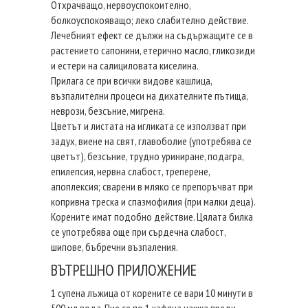
Отхрачващо, нервоуспокоително,
болкоуспокояващо; леко слабително действие.
Лечебният ефект се дължи на съдържащите се в
растението сапонини, етерично масло, гликозиди
и естери на салициловата киселина.
Прилага се при всички видове кашлица,
възпалителни процеси на дихателните пътища,
неврози, безсъние, мигрена.
Цветът и листата на игликата се използват при
задух, виене на свят, главоболие (употребява се
цветът), безсъние, трудно уриниране, подагра,
епилепсия, нервна слабост, треперене,
апоплексия; сварени в мляко се препоръчват при
копривна треска и спазмофилия (при малки деца).
Корените имат подобно действие. Цялата билка
се употребява още при сърдечна слабост,
шипове, бъбречни възпаления.
ВЪТРЕШНО ПРИЛОЖЕНИЕ
1 супена лъжица от корените се вари 10 минути в
500 мл вода. Пие се по 1 кафяна чашка преди