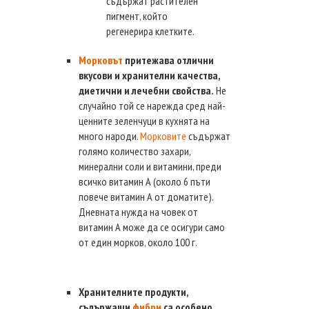
съдържат растителен
пигмент, който
регенерира клетките.
Морковът
притежава отлични
вкусови и хранителни качества,
диетични и лечебни свойства.
Не
случайно той се нарежда сред най-
ценните зеленчуци в кухнята на
много народи.
Морковите
съдържат
голямо количество захари,
минерални соли и витамини, преди
всичко витамин А (около 6 пъти
повече витамин А от доматите).
Дневната нужда на човек от
витамин А може да се осигури само
от един морков, около 100 г.
Хранителните продукти,
съдържащи
фибри
са особено