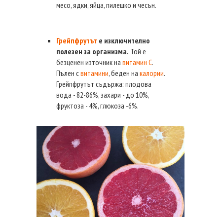
месо, ядки, яйца, пилешко и чесън.
Грейпфрутът
е изключително
полезен за организма.
Той е
безценен източник на
витамин С
.
Пълен с
витамини
, беден на
калории
.
Грейпфрутът съдържа: плодова
вода - 82-86%, захари - до 10%,
фруктоза - 4%, глюкоза -6%.