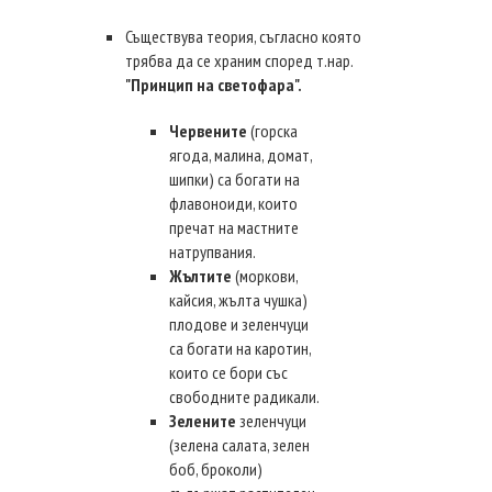
Съществува теория, съгласно която
трябва да се храним според т.нар.
"Принцип на светофара".
Червените
(горска
ягода, малина, домат,
шипки) са богати на
флавоноиди, които
пречат на мастните
натрупвания.
Жълтите
(моркови,
кайсия, жълта чушка)
плодове и зеленчуци
са богати на каротин,
които се бори със
свободните радикали.
Зелените
зеленчуци
(зелена салата, зелен
боб, броколи)