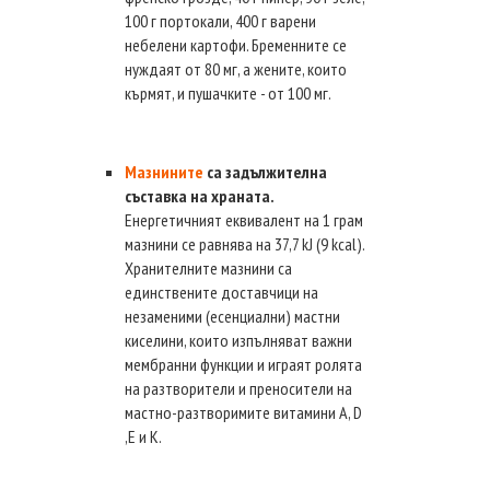
100 г портокали, 400 г варени
небелени картофи. Бременните се
нуждаят от 80 мг, а жените, които
кърмят, и пушачките - от 100 мг.
Мазнините
са задължителна
съставка на храната.
Енергетичният еквивалент на 1 грам
мазнини се равнява на 37,7 kJ (9 kcal).
Хранителните мазнини са
единствените доставчици на
незаменими (есенциални) мастни
киселини, които изпълняват важни
мембранни функции и играят ролята
на разтворители и преносители на
мастно-разтворимите витамини А, D
,Е и К.