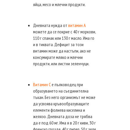
яйца, месо и млечни продукти.
Дневната нужда от
витамин А
можете да се покрие с 40 г моркови,
110 г спанак или 130 г масло. Има го
и в тиквата. Дефицит за този
витамин може да настъпи, ако не
консумирате мляко и млечни
продукти, или листни зеленчуци.
Витамин С
е пълководец при
образуването на съединителна
тъкан. Без него организмът не може
да усвоява кръвообразуващите
елементи фолиева киселина и
желязо. Дневната доза не трябва
да е под 60 мг. Има я в 20 г киви, 30 г
френско грозде, 40 г пипер, 50 г зеле,