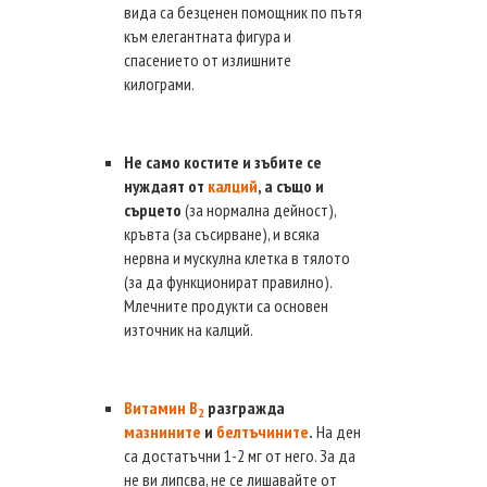
вида са безценен помощник по пътя
към елегантната фигура и
спасението от излишните
килограми.
Не само костите и зъбите се
нуждаят от
калций
, а също и
сърцето
(за нормална дейност),
кръвта (за съсирване), и всяка
нервна и мускулна клетка в тялото
(за да функционират правилно).
Млечните продукти са основен
източник на калций.
Витамин В
разгражда
2
мазнините
и
белтъчините
.
На ден
са достатъчни 1-2 мг от него. За да
не ви липсва, не се лишавайте от