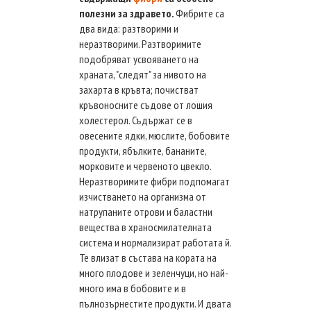
полезни за здравето.
Фибрите са
два вида: разтворими и
неразтворими. Разтворимите
подобряват усвояването на
храната, "следят" за нивото на
захарта в кръвта; почистват
кръвоносните съдове от лошия
холестерол. Съдържат се в
овесените ядки, мюслите, бобовите
продукти, ябълките, бананите,
морковите и червеното цвекло.
Неразтворимите фибри подпомагат
изчистването на организма от
натрупаните отрови и баластни
вещества в храносмилателната
система и нормализират работата й.
Те влизат в състава на кората на
много плодове и зеленчуци, но най-
много има в бобовите и в
пълнозърнестите продукти. И двата