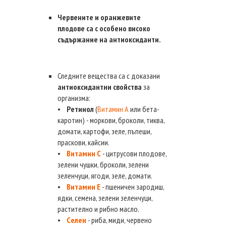
Червените и оранжевите
плодове са с особено високо
съдържание на антиоксиданти.
Следните вещества са с доказани
антиоксидантни свойства
за
организма:
•
Ретинол
(
Витамин А
или бета-
каротин) - моркови, броколи, тиква,
домати, картофи, зеле, пъпеши,
праскови, кайсии.
•
Витамин C
- цитрусови плодове,
зелени чушки, броколи, зелени
зеленчуци, ягоди, зеле, домати.
•
Витамин Е
- пшеничен зародиш,
ядки, семена, зелени зеленчуци,
растително и рибно масло.
•
Селен
- риба, миди, червено