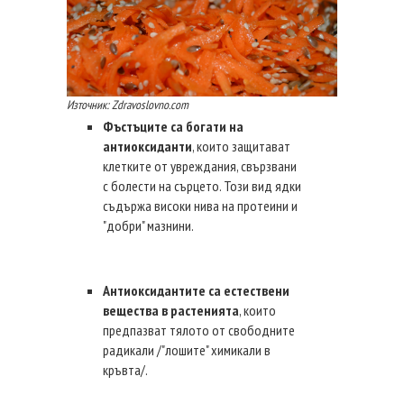
Източник: Zdravoslovno.com
Фъстъците са богати на
антиоксиданти
, които защитават
клетките от увреждания, свързвани
с болести на сърцето. Този вид ядки
съдържа високи нива на протеини и
"добри" мазнини.
Антиоксидантите са естествени
вещества в растенията
, които
предпазват тялото от свободните
радикали /"лошите" химикали в
кръвта/.