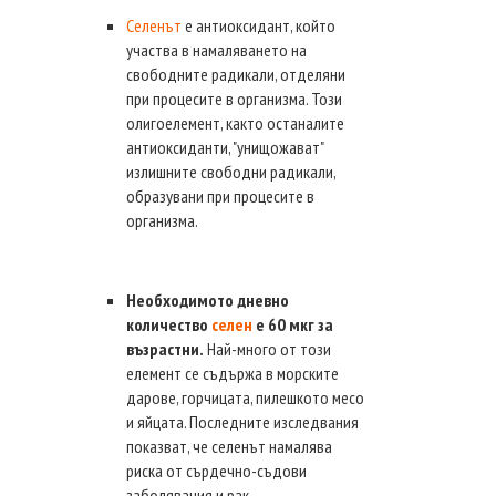
Селенът
е антиоксидант, който
участва в намаляването на
свободните радикали, отделяни
при процесите в организма. Този
олигоелемент, както останалите
антиоксиданти, "унищожават"
излишните свободни радикали,
образувани при процесите в
организма.
Необходимото дневно
количество
селен
е 60 мкг за
възрастни.
Най-много от този
елемент се съдържа в морските
дарове, горчицата, пилешкото месо
и яйцата. Последните изследвания
показват, че селенът намалява
риска от сърдечно-съдови
заболявания и рак.